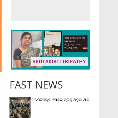
FAST NEWS
ଗଜପତିଜିଲ୍ଲା ମୋହନା ବ୍ଲକ୍‌ ଅଡ଼ବା ଥାନା