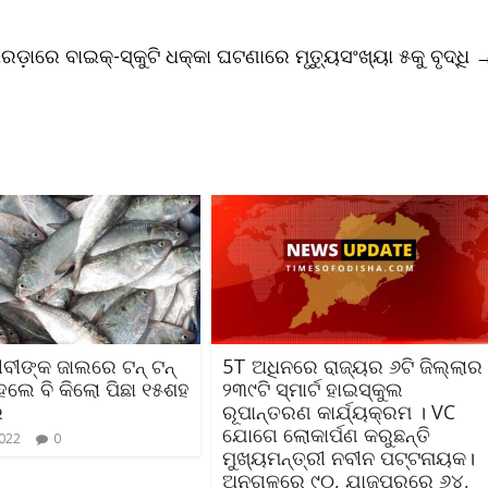
ଡ଼ାରେ ବାଇକ୍-ସ୍କୁଟି ଧକ୍କା ଘଟଣାରେ ମୃତ୍ୟୁସଂଖ୍ୟା ୫କୁ ବୃଦ୍ଧି
ୀବୀଙ୍କ ଜାଲରେ ଟନ୍ ଟନ୍
5T ଅଧିନରେ ରାଜ୍ୟର ୬ଟି ଜିଲ୍ଲାର
ହେଲେ ବି କିଲୋ ପିଛା ୧୫ଶହ
୨୩୯ଟି ସ୍ମାର୍ଟ ହାଇସ୍କୁଲ
ର
ରୂପାନ୍ତରଣ କାର୍ଯ୍ୟକ୍ରମ । VC
ଯୋଗେ ଲୋକାର୍ପଣ କରୁଛନ୍ତି
2022
0
ମୁଖ୍ୟମନ୍ତ୍ରୀ ନବୀନ ପଟ୍ଟନାୟକ।
ଅନୁଗୁଳରେ ୯୦, ଯାଜପୁରରେ ୬୪,