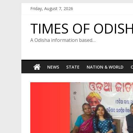
Skip
Friday, August 7, 2026
to
content
TIMES OF ODIS
A Odisha information based…
NEWS
STATE
NATION & WORLD
C