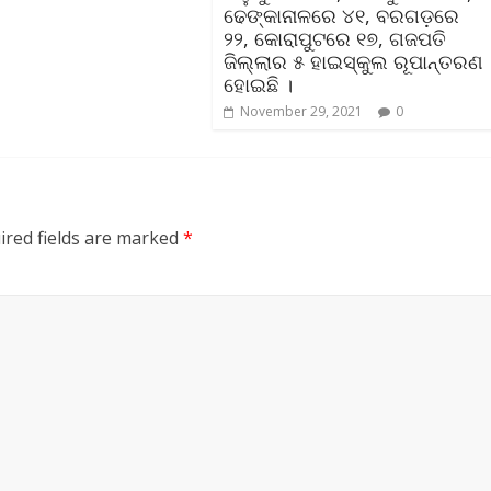
ଢେଙ୍କାନାଳରେ ୪୧, ବରଗଡ଼ରେ
୨୨, କୋରାପୁଟରେ ୧୭, ଗଜପତି
ଜିଲ୍ଲାର ୫ ହାଇସ୍କୁଲ ରୂପାନ୍ତରଣ
ହୋଇଛି ।
November 29, 2021
0
ired fields are marked
*