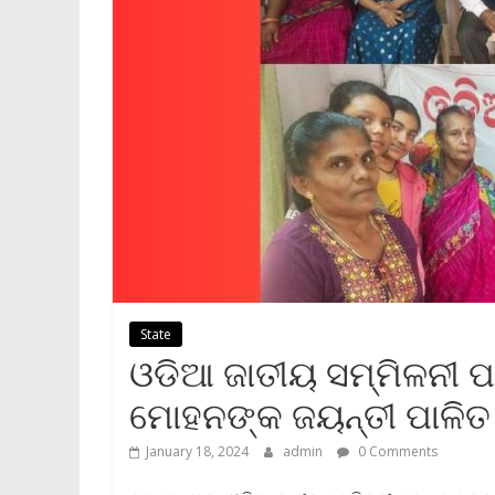
State
ଓଡିଆ ଜାତୀୟ ସମ୍ମିଳନୀ ପ
ମୋହନଙ୍କ ଜୟନ୍ତୀ ପାଳିତ
January 18, 2024
admin
0 Comments