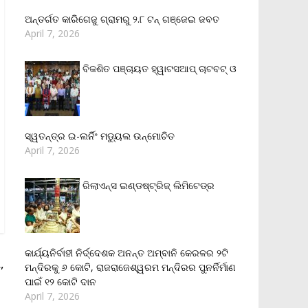
ଅନ୍ତର୍ଗତ କାରିଗେଜୁ ଗ୍ରାମରୁ ୨.୮ ଟନ୍ ଗଞ୍ଜେଇ ଜବତ
April 7, 2026
ବିକଶିତ ପଞ୍ଚାୟତ ହ୍ୱାଟସଆପ୍ ଚାଟବଟ୍ ଓ
ସ୍ୱତନ୍ତ୍ର ଇ-ଲର୍ନିଂ ମଡ୍ୟୁଲ ଉନ୍ମୋଚିତ
April 7, 2026
ରିଲାଏନ୍‌ସ ଇଣ୍ଡଷ୍ଟ୍ରିଜ୍ ଲିମିଟେଡ୍‌ର
କାର୍ଯ୍ୟନିର୍ବାହୀ ନିର୍ଦ୍ଦେଶକ ଅନନ୍ତ ଅମ୍ବାନି କେରଳର ୨ଟି
,
ମନ୍ଦିରକୁ ୬ କୋଟି, ରାଜରାଜେଶ୍ୱରମ ମନ୍ଦିରର ପୁନର୍ନିର୍ମାଣ
ପାଇଁ ୧୨ କୋଟି ଦାନ
April 7, 2026