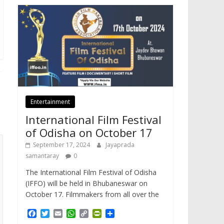
Entertainment
International Film Festival
of Odisha on October 17
September 17, 2024
Jayaprada
samantaray
0
The International Film Festival of Odisha
(IFFO) will be held in Bhubaneswar on
October 17. Filmmakers from all over the
F
T
E
W
C
P
S
a
w
m
h
o
r
h