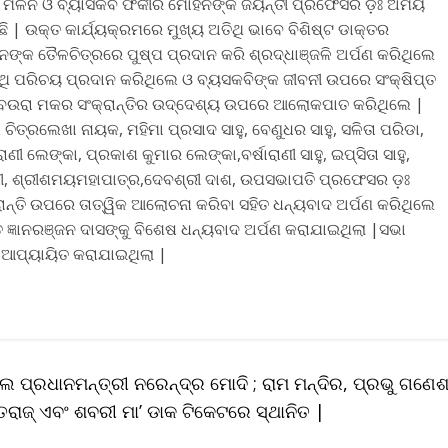
ର ମିଳନ ଓ ବ୍ୟାସକବି ଫକୀର ମୋହନଙ୍କ ଜୟନ୍ତୀ ପ୍ରଫେସର ଡ଼ଃ ଅମିୟ
 | ଉକ୍ତ କାର୍ଯ୍ୟକ୍ରମରେ ମୁଖ୍ୟ ଅତିଥି ଭାବେ ବିଶିଷ୍ଟ ଡାକ୍ତର
ତୈଳଚିତ୍ରରେ ପୁଷ୍ପ ପ୍ରଦାନ କରି ଶ୍ରଦ୍ଧାଞ୍ଜଳି ଅର୍ପଣ କରିଥିଲେ
ଥି ପରିଚୟ ପ୍ରଦାନ କରିଥିଲେ ଓ ବ୍ୟସକବିଙ୍କ ଜୀବନୀ ଉପରେ ସଂକ୍ଷିପ୍ତ
େଉରା ମକର ସଂକ୍ରାନ୍ତିର ଉଦ୍ଦେଶ୍ୟ ଉପରେ ଆଲୋକପାତ କରିଥିଲେ |
ତ୍ରଲେଖା ନାୟକ, ମହିମା ପ୍ରସାଦ ସାହୁ, ବେଣୁଧର ସାହୁ, ସଳିତା ପରିଡା,
ାଣୀ ଲେଙ୍କା, ପ୍ରକାଶ କୁମାର ଲେଙ୍କା,ବର୍ଷାରାଣୀ ସାହୁ, ଇପ୍ସିତା ସାହୁ,
ିପାଠୀ, ଶ୍ରୀଶମୟମହାପାତ୍ର,ଦେବଶ୍ରୀ ଦାଶ, ଉପସଭାପତି ପ୍ରଫେସର ଡ଼ଃ
ାନ୍ତି ଉପରେ ତାତ୍ୱିକ ଆଲୋଚନା କରିବା ସହିତ ଧନ୍ୟବାଦ ଅର୍ପଣ କରିଥିଲେ
 ଜ୍ଞାନରଞ୍ଜନ ଦାସଙ୍କୁ ବିଶେଷ ଧନ୍ୟବାଦ ଅର୍ପଣ କରାଯାଇଥିଲା |ସଭା
 ଆପ୍ୟାୟିତ କରାଯାଇଥିଲା |
କଲେ ପ୍ରଧାନମନ୍ତ୍ରୀ ନରେନ୍ଦ୍ର ମୋଦି ; ରାମ ମନ୍ଦିର, ପ୍ରଭୁ ଗଣେଶ
୍ତରାଜ୍‌ ଏବଂ ଶବରୀ ମା’ ଡାକ ଟିକେଟରେ ସ୍ଥାନିତ |