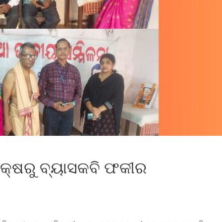
କ୍ଷରୁ ବ୍ୟାସକବି ଫକୀର