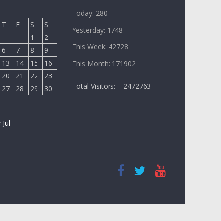
Today: 280
T
F
S
S
Yesterday: 1748
1
2
This Week: 42728
6
7
8
9
13
14
15
16
This Month: 171902
20
21
22
23
Total Visitors:
2472763
27
28
29
30
« Jul