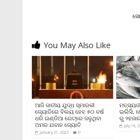
n
d
l
ସୋର
y
You May Also Like
ଆଜି ଜାତୀୟ ଯୁଦ୍ଧ ସ୍ମାରକୀ
ମତ୍ସ୍ୟଜ
ଜ୍ୟୋତିରେ ବିଲୟ ହେବ ୫୦ ବର୍ଷ
ଇଲିସି, 
ଧରି ଇଣ୍ଡିଆ ଗେଟ୍‌ରେ ଜଳୁଥିବା
ରୁ ୨ହଜା
ଅମର ଯବାନ ଜ୍ୟୋତି
July 16, 
January 21, 2022
0