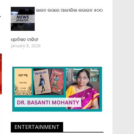
ଭାରତ ଉପରେ ଆମେରିକା ଲଗାଇବ ୫୦୦
→
ପ୍ରତିଶତ ଟାରିଫ
January 8, 2026
ENTERTAINMENT