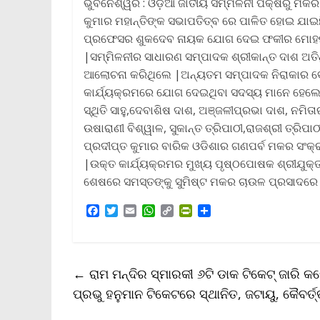
ଭୁବନେଶ୍ୱର : ଓଡ଼ିଆ ଜାତୀୟ ସମ୍ମିଳନୀ ପକ୍ଷରୁ ମକ
କୁମାର ମହାନ୍ତିଙ୍କ ସଭାପତିତ୍ବ ରେ ପାଳିତ ହୋଇ ଯାଇଛି
ପ୍ରଫେସର ଶୁକଦେବ ନାୟକ ଯୋଗ ଦେଇ ଫକୀର ମୋହନଙ୍କ 
|ସମ୍ମିଳନୀର ସାଧାରଣ ସମ୍ପାଦକ ଶ୍ରୀକାନ୍ତ ଦାଶ ଅତି
ଆଲୋଚନା କରିଥିଲେ |ଅନ୍ୟତମ ସମ୍ପାଦକ ନିରାକାର ବ
କାର୍ଯ୍ୟକ୍ରମରେ ଯୋଗ ଦେଇଥିବା ସଦସ୍ୟ ମାନେ ହେଲେ ଚି
ସ୍ଥିତି ସାହୁ,ଦେବାଶିଷ ଦାଶ, ଅଞ୍ଜଳୀପ୍ରଭା ଦାଶ, ନମିତାର
ଉଷାରାଣୀ ବିଶ୍ୱାଳ, ସୁକାନ୍ତ ତ୍ରିପାଠୀ,ରାଜଶ୍ରୀ ତ୍ର
ପ୍ରଦୀପ୍ତ କୁମାର ବାରିକ ଓଡିଶାର ଗଣପର୍ବ ମକର ସଂକ୍ର
|ଉକ୍ତ କାର୍ଯ୍ୟକ୍ରମର ମୁଖ୍ୟ ପୃଷ୍ଠପୋଷକ ଶ୍ରୀଯୁକ୍ତ
ଶେଷରେ ସମସ୍ତଙ୍କୁ ସୁମିଷ୍ଟ ମକର ଚାଉଳ ପ୍ରସାଦରେ
F
T
E
W
C
P
S
a
w
m
h
o
r
h
c
i
a
a
p
i
a
e
t
i
t
y
n
r
b
t
l
s
L
t
e
←
ରାମ ମନ୍ଦିର ସ୍ମାରକୀ ୬ଟି ଡାକ ଟିକେଟ୍‌ ଜାରି 
o
e
A
i
F
o
r
p
n
r
ପ୍ରଭୁ ହନୁମାନ ଟିକେଟରେ ସ୍ଥାନିତ, ଜଟାୟୁ, କୈବର୍ତ
k
p
k
i
e