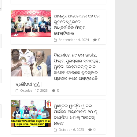
c
i
a
a
p
i
a
e
t
i
t
y
n
r
b
t
l
s
L
t
e
ଆସନ୍ତା ଅକ୍ଟୋବର ୧୭ ରେ
o
e
A
i
F
ଭୁବନେଶ୍ୱରରେ
o
r
p
n
r
ଆନ୍ତର୍ଜାତିକ ଫିଲ୍ମ
k
p
k
i
ଫେଷ୍ଟିଭାଲ
e
0
September 4, 2024
n
d
l
ଦିଲ୍ଲୀରେ ୬୯ ତମ ଜାତୀୟ
y
ଫିଲ୍ମ ପୁରସ୍କାର ସମାରୋହ ;
ୱାହିଦା ରେହମାନଙ୍କୁ ଦାଦା
ସାହେବ ଫାଲ୍‌କେ ପୁରସ୍କାର
ପ୍ରଦାନ କଲେ ରାଷ୍ଟ୍ରପତି
ଦ୍ରୌପଦୀ ମୁର୍ମୁ |
0
October 17, 2023
ୱାଣ୍ଡର ୱାର୍ଲ୍‌ଡ଼ ୱାଟର
ପାର୍କରେ ଅକ୍ଟୋବର ୨୦ ରୁ
ଦାଣ୍ଡିଆ ଧମାଲ୍ “ଲେଟସ୍
ନାଚୋ”
0
October 6, 2023