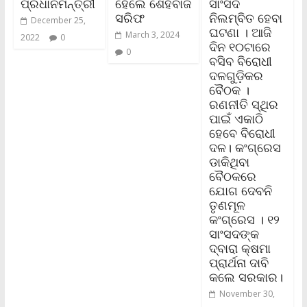
ପ୍ରଧାନମନ୍ତ୍ରୀ
ହେଲେ ଶେହବାଜ
ସାଂସଦ
ସରିଫ
ନିଲମ୍ବିତ ହେବା
December 25,
ଘଟଣା । ଆଜି
March 3, 2024
2022
0
ଦିନ ୧୦ଟାରେ
0
ବସିବ ବିରୋଧୀ
ଦଳଗୁଡ଼ିକର
ବୈଠକ ।
ରଣନୀତି ସ୍ଥିର
ପାଇଁ ଏକାଠି
ହେବେ ବିରୋଧୀ
ଦଳ। କଂଗ୍ରେସ
ଡାକିଥିବା
ବୈଠକରେ
ଯୋଗ ଦେବନି
ତୃଣମୂଳ
କଂଗ୍ରେସ । ୧୨
ସାଂସଦଙ୍କ
ଦ୍ବାରା କ୍ଷମା
ପ୍ରାର୍ଥନା ଦାବି
କଲେ ସରକାର।
November 30,