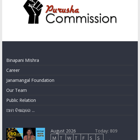
Binapani MIshra
Career
Janamangal Foundation
Our Team
Public Relation
ଆମ ବିଷୟରେ ...
August 2026
Today: 809
M
T
W
T
F
S
S