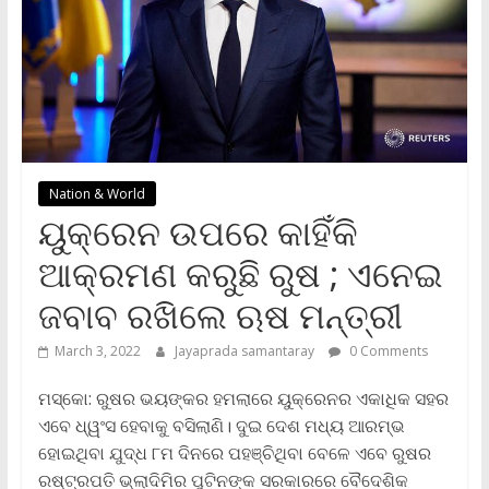
Nation & World
ୟୁକ୍ରେନ ଉପରେ କାହିଁକି
ଆକ୍ରମଣ କରୁଛି ରୁଷ ; ଏନେଇ
ଜବାବ ରଖିଲେ ଋଷ ମନ୍ତ୍ରୀ
March 3, 2022
Jayaprada samantaray
0 Comments
ମସ୍କୋ: ରୁଷର ଭୟଙ୍କର ହମଲାରେ ୟୁକ୍ରେନର ଏକାଧିକ ସହର
ଏବେ ଧ୍ୱଂସ ହେବାକୁ ବସିଲାଣି। ଦୁଇ ଦେଶ ମଧ୍ୟ ଆରମ୍ଭ
ହୋଇଥିବା ଯୁଦ୍ଧ ୮ମ ଦିନରେ ପହଞ୍ଚିଥିବା ବେଳେ ଏବେ ରୁଷର
ରଷ୍ଟ୍ରପତି ଭ୍ଲାଦିମିର ପୁଟିନଙ୍କ ସରକାରରେ ବୈଦେଶିକ