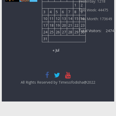
Yesterday: 1218
1
2
This Week: 44475
3
4
5
6
7
8
9
10
11
12
13
14
15
16
This Month: 173649
17
18
19
20
21
22
23
Total Visitors:
2474
24
25
26
27
28
29
30
31
« Jul
All Rights Reserved by Timesofodisha@2022