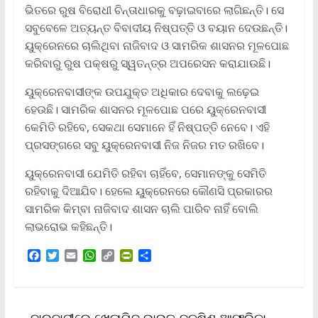
ଭିତରେ ରୁଷ ବିରୋଧୀ ଚିନ୍ତାଧାରକୁ ବଢ଼ାଇବାରେ ଲାଗିଛନ୍ତି। ସେ
ସବୁବେଳେ ଅତ୍ୟନ୍ତ ବିବାଦୀୟ ନିଷ୍ପତ୍ତି ଓ ବୟାନ ଦେଉଛନ୍ତି।
ୟୁକ୍ରେନରେ ଚାଲିଥିବା ନାଜିବାଦ ଓ ସାମରିକ ଶାସନର ମୂଳପୋଛ
କରିବାରୁ ରୁଷ ପକ୍ଷରୁ ସ୍ୱତନ୍ତ୍ର ଅପରେସନ କରାଯାଉଛି।
ୟୁକ୍ରେନବାସୀଙ୍କ ଉପଯୁକ୍ତ ଅଧିକାର ଦେବାକୁ ଲଢ଼େଇ
ହେଉଛି। ସାମରିକ ଶାସନର ମୂଳପୋଛ ପରେ ୟୁକ୍ରେନବାସୀ
କେମିତି ରହିବେ, ସେକଥା ସେମାନେ ହିଁ ନିଷ୍ପତ୍ତି ନେବେ। ଏହି
ପ୍ରସଙ୍ଗରେ ସବୁ ୟୁକ୍ରେନବାସୀ ନିଜ ନିଜର ମତ ରଖିବେ।
ୟୁକ୍ରେନବାସୀ ଯେମିତି ରହିବା ଚାହିଁବେ, ସେମାନଙ୍କୁ ସେମିତି
ରହିବାକୁ ଦିଆଯିବ। ହେଲେ ୟୁକ୍ରେନରେ କୌଣସି ପ୍ରକାରର
ସାମରିକ କିମ୍ବା ନାଜିବାଦ ଶାସନ ଚାଲି ପାରିବ ନାହିଁ ବୋଲି
ଲାଭରୋଭ କହିଛନ୍ତି।
F
T
E
W
C
P
S
a
w
m
h
o
r
h
c
i
a
a
p
i
a
e
t
i
t
y
n
r
b
t
l
s
L
t
e
←
ବାରବାଟୀରେ ଖେଳାଯିବ ଭାରତ-ଦକ୍ଷିଣ ଆଫ୍ରିକା