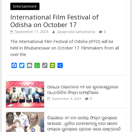
Entertainment
International Film Festival of
Odisha on October 17
September 17, 2024
Jayaprada samantaray
0
The International Film Festival of Odisha (IFFO) will be
held in Bhubaneswar on October 17. Filmmakers from all
over the
F
T
E
W
C
P
S
a
w
m
h
o
r
h
c
i
a
a
p
i
a
e
t
i
t
y
n
r
b
t
l
s
L
t
e
ଆସନ୍ତା ଅକ୍ଟୋବର ୧୭ ରେ ଭୁବନେଶ୍ୱରରେ
o
e
A
i
F
ଆନ୍ତର୍ଜାତିକ ଫିଲ୍ମ ଫେଷ୍ଟିଭାଲ
o
r
p
n
r
0
September 4, 2024
k
p
k
i
e
n
ଦିଲ୍ଲୀରେ ୬୯ ତମ ଜାତୀୟ ଫିଲ୍ମ ପୁରସ୍କାର
d
ସମାରୋହ ; ୱାହିଦା ରେହମାନଙ୍କୁ ଦାଦା ସାହେବ
l
y
ଫାଲ୍‌କେ ପୁରସ୍କାର ପ୍ରଦାନ କଲେ ରାଷ୍ଟ୍ରପତି