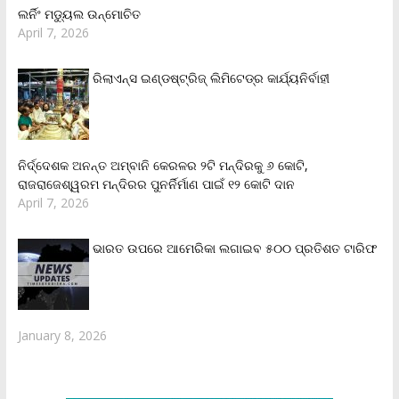
ଲର୍ନିଂ ମଡ୍ୟୁଲ ଉନ୍ମୋଚିତ
April 7, 2026
ରିଲାଏନ୍‌ସ ଇଣ୍ଡଷ୍ଟ୍ରିଜ୍ ଲିମିଟେଡ୍‌ର କାର୍ଯ୍ୟନିର୍ବାହୀ
ନିର୍ଦ୍ଦେଶକ ଅନନ୍ତ ଅମ୍ବାନି କେରଳର ୨ଟି ମନ୍ଦିରକୁ ୬ କୋଟି,
ରାଜରାଜେଶ୍ୱରମ ମନ୍ଦିରର ପୁନର୍ନିର୍ମାଣ ପାଇଁ ୧୨ କୋଟି ଦାନ
April 7, 2026
ଭାରତ ଉପରେ ଆମେରିକା ଲଗାଇବ ୫୦୦ ପ୍ରତିଶତ ଟାରିଫ
January 8, 2026