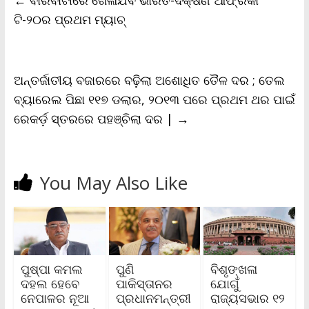
o
e
A
i
F
o
r
p
n
r
ଟି-୨୦ର ପ୍ରଥମ ମ୍ୟାଚ୍‌
k
p
k
i
e
n
d
l
ଅନ୍ତର୍ଜାତୀୟ ବଜାରରେ ବଢ଼ିଲା ଅଶୋଧିତ ତୈଳ ଦର ; ତେଲ
y
ବ୍ୟାରେଲ ପିଛା ୧୧୭ ଡଲାର, ୨୦୧୩ ପରେ ପ୍ରଥମ ଥର ପାଇଁ
ରେକର୍ଡ଼ ସ୍ତରରେ ପହଞ୍ଚିଲା ଦର |
→
You May Also Like
ପୁଷ୍ପା କମଲ
ପୁଣି
ବିଶୃଙ୍ଖଳା
ଦହଲ ହେବେ
ପାକିସ୍ତାନର
ଯୋଗୁଁ
ନେପାଳର ନୂଆ
ପ୍ରଧାନମନ୍ତ୍ରୀ
ରାଜ୍ୟସଭାର ୧୨