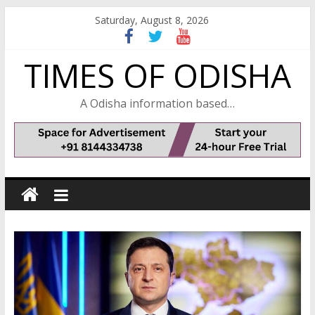
Skip
Saturday, August 8, 2026
to
content
TIMES OF ODISHA
A Odisha information based…