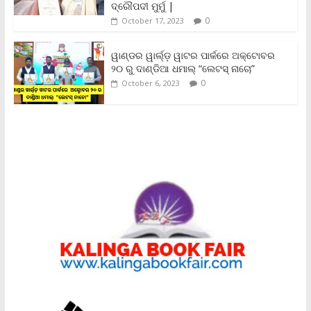
ଦ୍ରୌପଦୀ ମୁର୍ମୁ |
0
October 17, 2023
ୱାଣ୍ଡର ୱାର୍ଲ୍‌ଡ଼ ୱାଟର ପାର୍କରେ ଅକ୍ଟୋବର
୨୦ ରୁ ଦାଣ୍ଡିଆ ଧମାଲ୍ “ଲେଟସ୍ ନାଚୋ”
0
October 6, 2023