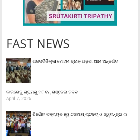
FAST NEWS
ଗଜପତିଜିଲ୍ଲା ମୋହନା ବ୍ଲକ୍‌ ଅଡ଼ବା ଥାନା ଅନ୍ତର୍ଗତ
କାରିଗେଜୁ ଗ୍ରାମରୁ ୨.୮ ଟନ୍ ଗଞ୍ଜେଇ ଜବତ
April 7, 2026
ବିକଶିତ ପଞ୍ଚାୟତ ହ୍ୱାଟସଆପ୍ ଚାଟବଟ୍ ଓ ସ୍ୱତନ୍ତ୍ର ଇ-