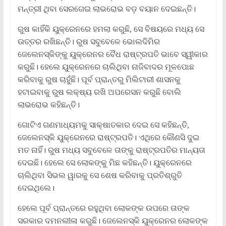
ମନ୍ତ୍ରୀ ଥିବା ସେରଗେଇ ଲାଭରୋଭ ବଡ଼ ବୟାନ ଦେଇଛନ୍ତି।
ରୁଷ କାହିଁକି ୟୁକ୍ରେନରେ ହମଲା କରୁଛି, ସେ ବିଷୟରେ ମଧ୍ୟ ସେ
ଉତ୍ତର ରଖିଛନ୍ତି। ରୁଷ ସବୁବେଳେ ଭୋଲଦିମିର
ଜେଲେନସ୍କିଙ୍କୁ ୟୁକ୍ରେନର ବୈଧ ରାଷ୍ଟ୍ରପତି ଭାବେ ସ୍ୱୀକାର
କରୁଛି। ହେଲେ ୟୁକ୍ରେନରେ ଚାଲିଥିବା ନାଜିବାଦର ମୂଳପୋଛ
କରିବାକୁ ରୁଷ ଚାହୁଁଛି। ପୂର୍ବ ପ୍ରାନ୍ତରୁ ମିଲିଟାରୀ ଶାସନକୁ
ହଟାଇବାକୁ ରୁଷ ଲକ୍ଷ୍ୟ ରଖି ଅପରେସନ କରୁଛି ବୋଲି
ଲାଭରୋଭ କହିଛନ୍ତି।
ଗୋଟିଏ ଗଣମାଧ୍ୟମକୁ ସାକ୍ଷାତକାର ଦେଇ ସେ କହିଛନ୍ତି,
ଜେଲେନସ୍କି ୟୁକ୍ରେନରେ ରାଷ୍ଟ୍ରପତି। ଏଥିରେ କୌଣସି ଦୁଇ
ମତ ନାହିଁ। ରୁଷ ମଧ୍ୟ ସବୁବେଳେ ତାଙ୍କୁ ରାଷ୍ଟ୍ରପତିର ମାନ୍ୟତା
ଦେଇଛି। ହେଲେ ସେ ଲୋକଙ୍କୁ ମିଛ କହିଛନ୍ତି। ୟୁକ୍ରେନରେ
ଚାଲିଥିବା ସିଭଲ ୱାରକୁ ସେ ଶେଷ କରିବାକୁ ପ୍ରତିଶ୍ରୁତି
ଦେଇଥିଲେ।
ହେଲେ ପୂର୍ବ ପ୍ରାନ୍ତରେ ରହୁଥିବା ଲୋକଙ୍କ ଉପରେ ତାଙ୍କ
ସରକାର ଦମନଲୀଳା କରୁଛି। ଜେଲେନସ୍କି ୟୁକ୍ରେନର ଲୋକଙ୍କ