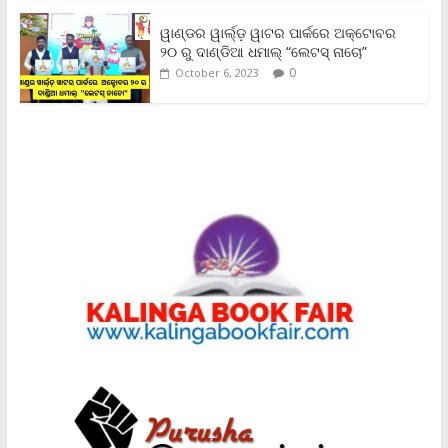
ୱାଣ୍ଡର ୱାର୍ଲ୍‌ଡ଼ ୱାଟର ପାର୍କରେ ଅକ୍ଟୋବର
୨୦ ରୁ ଦାଣ୍ଡିଆ ଧମାଲ୍ “ଲେଟସ୍ ନାଚୋ”
0
October 6, 2023