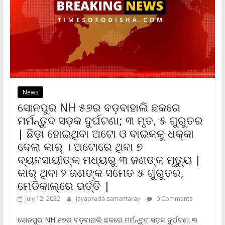
l
y
News
ସୋନପୁର NH ୫୭ର ବଡ଼ବାହାଲି ଛକରେ
ମର୍ମନ୍ତୁଦ ସଡ଼କ ଦୁର୍ଘଟଣା; ୩ ମୃତ, ୫ ଗୁରୁତର
| ଛିଡ଼ା ହୋଇଥିବା ଅଟୋ ଓ ବାଇକକୁ ଧକ୍କା
ଦେଲା କାର୍ । ଅଟୋରେ ଥିବା ୭
ବ୍ୟବସାୟୀଙ୍କ ମଧ୍ୟରୁ ୩ ଜଣଙ୍କ ମୃତ୍ୟୁ |
କାର୍ ଥିବା ୨ ଜଣଙ୍କ ସମେତ ୫ ଗୁରୁତର,
ମେଡିକାଲ୍‌ରେ ଭର୍ତ୍ତି |
July 12, 2022
Jayaprada samantaray
0 Comments
ସୋନପୁର NH ୫୭ର ବଡ଼ବାହାଲି ଛକରେ ମର୍ମନ୍ତୁଦ ସଡ଼କ ଦୁର୍ଘଟଣା ୩