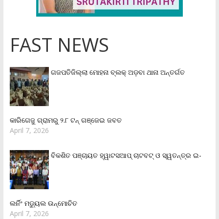
FAST NEWS
ଗଜପତିଜିଲ୍ଲା ମୋହନା ବ୍ଲକ୍‌ ଅଡ଼ବା ଥାନା ଅନ୍ତର୍ଗତ
କାରିଗେଜୁ ଗ୍ରାମରୁ ୨.୮ ଟନ୍ ଗଞ୍ଜେଇ ଜବତ
April 7, 2026
ବିକଶିତ ପଞ୍ଚାୟତ ହ୍ୱାଟସଆପ୍ ଚାଟବଟ୍ ଓ ସ୍ୱତନ୍ତ୍ର ଇ-
ଲର୍ନିଂ ମଡ୍ୟୁଲ ଉନ୍ମୋଚିତ
April 7, 2026