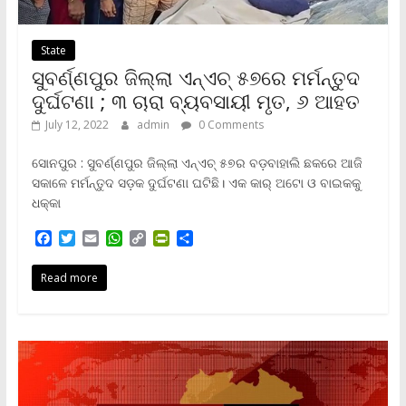
State
ସୁବର୍ଣ୍ଣପୁର ଜିଲ୍ଲା ଏନ୍ଏଚ୍ ୫୭ରେ ମର୍ମନ୍ତୁଦ
ଦୁର୍ଘଟଣା ; ୩ ଚାରା ବ୍ୟବସାୟୀ ମୃତ, ୬ ଆହତ
July 12, 2022
admin
0 Comments
ସୋନପୁର : ସୁବର୍ଣ୍ଣପୁର ଜିଲ୍ଲା ଏନ୍ଏଚ୍ ୫୭ର ବଡ଼ବାହାଲି ଛକରେ ଆଜି
ସକାଳେ ମର୍ମନ୍ତୁଦ ସଡ଼କ ଦୁର୍ଘଟଣା ଘଟିଛି। ଏକ କାର୍‌ ଅଟୋ ଓ ବାଇକକୁ
ଧକ୍କା
F
T
E
W
C
P
S
a
w
m
h
o
r
h
c
i
a
a
p
i
a
Read more
e
t
i
t
y
n
r
b
t
l
s
L
t
e
o
e
A
i
F
o
r
p
n
r
k
p
k
i
e
n
d