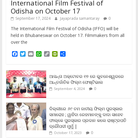
International Film Festival of
Odisha on October 17
September 17, 2024
Jayaprada samantaray
0
The International Film Festival of Odisha (IFFO) will be
held in Bhubaneswar on October 17. Filmmakers from all
over the
F
T
E
W
C
P
S
a
w
m
h
o
r
h
c
i
a
a
p
i
a
e
t
i
t
y
n
r
b
t
l
s
L
t
e
ଆସନ୍ତା ଅକ୍ଟୋବର ୧୭ ରେ ଭୁବନେଶ୍ୱରରେ
o
e
A
i
F
ଆନ୍ତର୍ଜାତିକ ଫିଲ୍ମ ଫେଷ୍ଟିଭାଲ
o
r
p
n
r
0
September 4, 2024
k
p
k
i
e
n
ଦିଲ୍ଲୀରେ ୬୯ ତମ ଜାତୀୟ ଫିଲ୍ମ ପୁରସ୍କାର
d
ସମାରୋହ ; ୱାହିଦା ରେହମାନଙ୍କୁ ଦାଦା ସାହେବ
l
y
ଫାଲ୍‌କେ ପୁରସ୍କାର ପ୍ରଦାନ କଲେ ରାଷ୍ଟ୍ରପତି
ଦ୍ରୌପଦୀ ମୁର୍ମୁ |
0
October 17, 2023