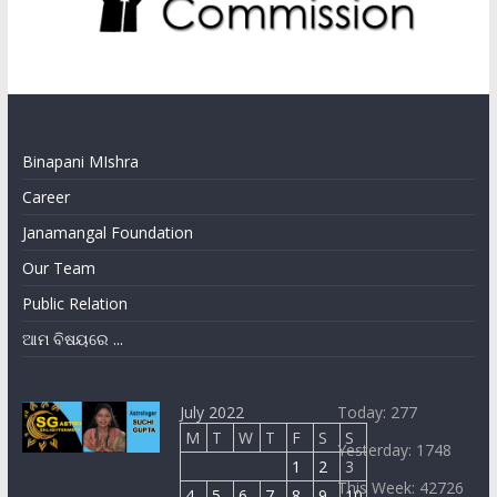
Binapani MIshra
Career
Janamangal Foundation
Our Team
Public Relation
ଆମ ବିଷୟରେ ...
July 2022
Today: 277
M
T
W
T
F
S
S
Yesterday: 1748
1
2
3
This Week: 42726
4
5
6
7
8
9
10