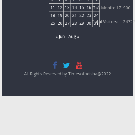
11
12
13
14
15
16
17
This Month: 171900
18
19
20
21
22
23
24
Total Visitors:
2472
25
26
27
28
29
30
31
« Jun
Aug »
All Rights Reserved by Timesofodisha@2022