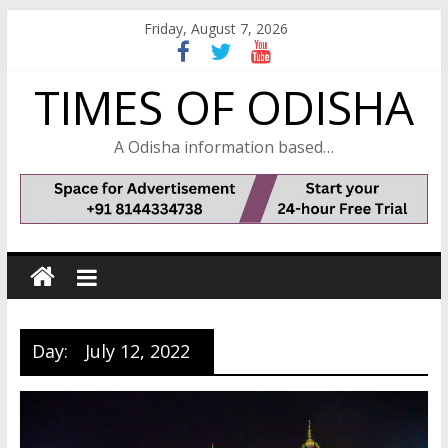
Skip
Friday, August 7, 2026
to
content
TIMES OF ODISHA
A Odisha information based…
Day:
July 12, 2022