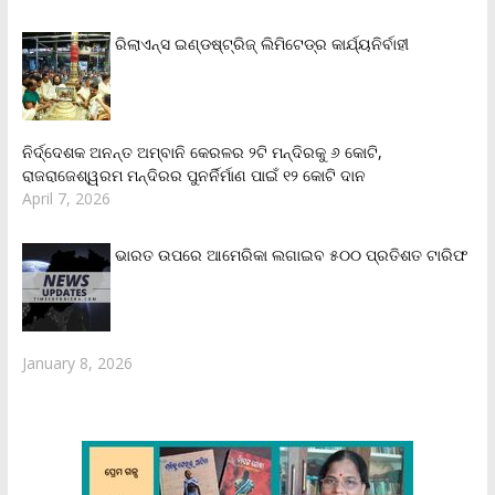
ରିଲାଏନ୍‌ସ ଇଣ୍ଡଷ୍ଟ୍ରିଜ୍ ଲିମିଟେଡ୍‌ର କାର୍ଯ୍ୟନିର୍ବାହୀ
ନିର୍ଦ୍ଦେଶକ ଅନନ୍ତ ଅମ୍ବାନି କେରଳର ୨ଟି ମନ୍ଦିରକୁ ୬ କୋଟି,
ରାଜରାଜେଶ୍ୱରମ ମନ୍ଦିରର ପୁନର୍ନିର୍ମାଣ ପାଇଁ ୧୨ କୋଟି ଦାନ
April 7, 2026
ଭାରତ ଉପରେ ଆମେରିକା ଲଗାଇବ ୫୦୦ ପ୍ରତିଶତ ଟାରିଫ
January 8, 2026