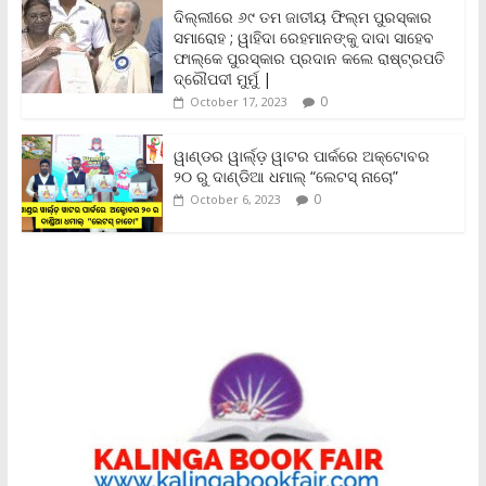
n
ଦିଲ୍ଲୀରେ ୬୯ ତମ ଜାତୀୟ ଫିଲ୍ମ ପୁରସ୍କାର
d
ସମାରୋହ ; ୱାହିଦା ରେହମାନଙ୍କୁ ଦାଦା ସାହେବ
l
y
ଫାଲ୍‌କେ ପୁରସ୍କାର ପ୍ରଦାନ କଲେ ରାଷ୍ଟ୍ରପତି
ଦ୍ରୌପଦୀ ମୁର୍ମୁ |
0
October 17, 2023
ୱାଣ୍ଡର ୱାର୍ଲ୍‌ଡ଼ ୱାଟର ପାର୍କରେ ଅକ୍ଟୋବର
୨୦ ରୁ ଦାଣ୍ଡିଆ ଧମାଲ୍ “ଲେଟସ୍ ନାଚୋ”
0
October 6, 2023