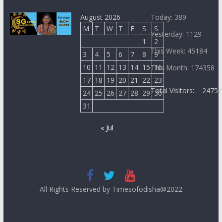
August 2026
Today: 389
M
T
W
T
F
S
S
Yesterday: 1129
1
2
This Week: 45184
3
4
5
6
7
8
9
10
11
12
13
14
15
16
This Month: 174358
17
18
19
20
21
22
23
Total Visitors:
2475
24
25
26
27
28
29
30
31
« Jul
All Rights Reserved by Timesofodisha@2022