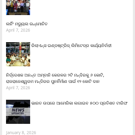
ଲର୍ନିଂ ମଡ୍ୟୁଲ ଉନ୍ମୋଚିତ
April 7, 2026
ରିଲାଏନ୍‌ସ ଇଣ୍ଡଷ୍ଟ୍ରିଜ୍ ଲିମିଟେଡ୍‌ର କାର୍ଯ୍ୟନିର୍ବାହୀ
ନିର୍ଦ୍ଦେଶକ ଅନନ୍ତ ଅମ୍ବାନି କେରଳର ୨ଟି ମନ୍ଦିରକୁ ୬ କୋଟି,
ରାଜରାଜେଶ୍ୱରମ ମନ୍ଦିରର ପୁନର୍ନିର୍ମାଣ ପାଇଁ ୧୨ କୋଟି ଦାନ
April 7, 2026
ଭାରତ ଉପରେ ଆମେରିକା ଲଗାଇବ ୫୦୦ ପ୍ରତିଶତ ଟାରିଫ
January 8, 2026