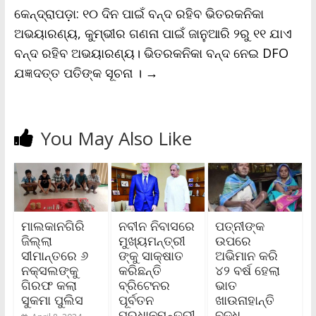
y
କେନ୍ଦ୍ରାପଡ଼ା: ୧୦ ଦିନ ପାଇଁ ବନ୍ଦ ରହିବ ଭିତରକନିକା
ଅଭୟାରଣ୍ୟ, କୁମ୍ଭୀର ଗଣନା ପାଇଁ ଜାନୁଆରି ୨ରୁ ୧୧ ଯାଏ
ବନ୍ଦ ରହିବ ଅଭୟାରଣ୍ୟ। ଭିତରକନିକା ବନ୍ଦ ନେଇ DFO
ଯଜ୍ଞଦତ୍ତ ପତିଙ୍କ ସୂଚନା ।
→
You May Also Like
ମାଲକାନଗିରି
ନବୀନ ନିବାସରେ
ପତ୍ନୀଙ୍କ
ଜିଲ୍ଲା
ମୁଖ୍ୟମନ୍ତ୍ରୀ
ଉପରେ
ସୀମାନ୍ତରେ ୬
ଙ୍କୁ ସାକ୍ଷାତ
ଅଭିମାନ କରି
ନକ୍ସଲଙ୍କୁ
କରିଛନ୍ତି
୪୨ ବର୍ଷ ହେଲା
ଗିରଫ କଲା
ବ୍ରିଟେନର
ଭାତ
ସୁକମା ପୁଲିସ
ପୂର୍ବତନ
ଖାଉନାହାନ୍ତି
ପ୍ରଧାନମନ୍ତ୍ରୀ
ବୃଦ୍ଧ