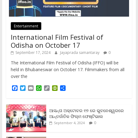
Entertainment
International Film Festival of
Odisha on October 17
September 17, 2024
Jayaprada samantaray
0
The International Film Festival of Odisha (IFFO) will be
held in Bhubaneswar on October 17. Filmmakers from all
over the
F
T
E
W
C
P
S
a
w
m
h
o
r
h
c
i
a
a
p
i
a
e
t
i
t
y
n
r
b
t
l
s
L
t
e
ଆସନ୍ତା ଅକ୍ଟୋବର ୧୭ ରେ ଭୁବନେଶ୍ୱରରେ
o
e
A
i
F
ଆନ୍ତର୍ଜାତିକ ଫିଲ୍ମ ଫେଷ୍ଟିଭାଲ
o
r
p
n
r
0
September 4, 2024
k
p
k
i
e