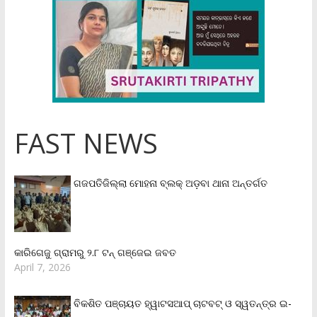
FAST NEWS
ଗଜପତିଜିଲ୍ଲା ମୋହନା ବ୍ଲକ୍‌ ଅଡ଼ବା ଥାନା ଅନ୍ତର୍ଗତ
କାରିଗେଜୁ ଗ୍ରାମରୁ ୨.୮ ଟନ୍ ଗଞ୍ଜେଇ ଜବତ
April 7, 2026
ବିକଶିତ ପଞ୍ଚାୟତ ହ୍ୱାଟସଆପ୍ ଚାଟବଟ୍ ଓ ସ୍ୱତନ୍ତ୍ର ଇ-