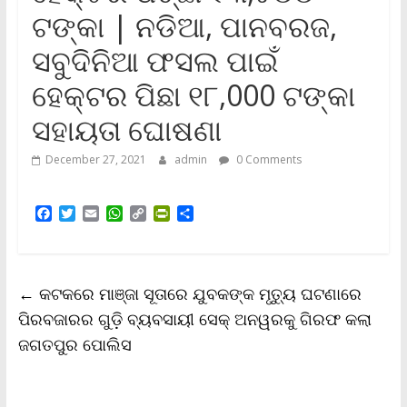
ଟଙ୍କା | ନଡିଆ, ପାନବରଜ,
ସବୁଦିନିଆ ଫସଲ ପାଇଁ
ହେକ୍ଟର ପିଛା ୧୮,000 ଟଙ୍କା
ସହାୟତା ଘୋଷଣା
December 27, 2021
admin
0 Comments
F
T
E
W
C
P
S
a
w
m
h
o
r
h
c
i
a
a
p
i
a
e
t
i
t
y
n
r
b
t
l
s
L
t
e
←
କଟକରେ ମାଞ୍ଜା ସୂତାରେ ଯୁବକଙ୍କ ମୃତ୍ୟୁ ଘଟଣାରେ
o
e
A
i
F
o
r
p
n
r
ପିରବଜାରର ଗୁଡ଼ି ବ୍ୟବସାୟୀ ସେକ୍‌ ଅନୱରକୁ ଗିରଫ କଲା
k
p
k
i
ଜଗତପୁର ପୋଲିସ
e
n
d
l