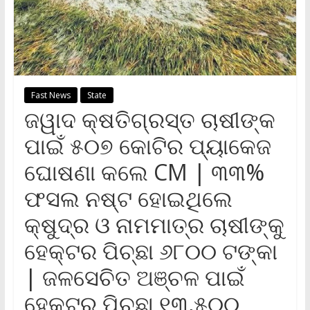
Fast News
State
ଜୱାଦ କ୍ଷତିଗ୍ରସ୍ତ ଚାଷୀଙ୍କ
ପାଇଁ ୫୦୭ କୋଟିର ପ୍ୟାକେଜ
ଘୋଷଣା କଲେ CM | ୩୩%
ଫସଲ ନଷ୍ଟ ହୋଇଥିଲେ
କ୍ଷୁଦ୍ର ଓ ନାମମାତ୍ର ଚାଷୀଙ୍କୁ
ହେକ୍ଟର ପିଚ୍ଛା ୬୮୦୦ ଟଙ୍କା
| ଜଳସେଚିତ ଅଞ୍ଚଳ ପାଇଁ
ହେକ୍ଟର ପିଚ୍ଛା ୧୩,୫୦୦