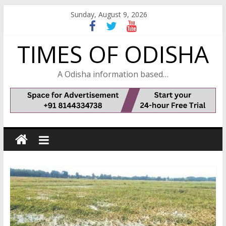
Skip
Sunday, August 9, 2026
to
content
TIMES OF ODISHA
A Odisha information based…