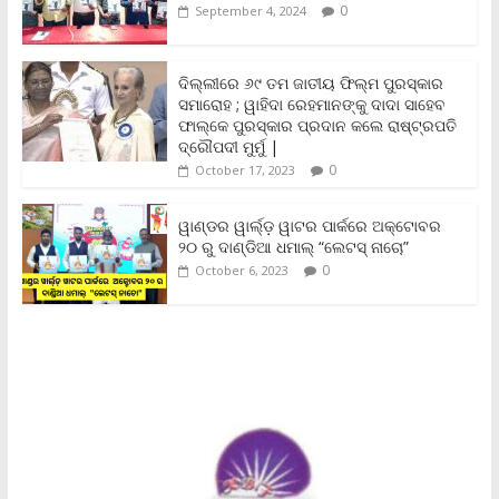
o
r
p
n
r
0
September 4, 2024
k
p
k
i
e
n
ଦିଲ୍ଲୀରେ ୬୯ ତମ ଜାତୀୟ ଫିଲ୍ମ ପୁରସ୍କାର
d
ସମାରୋହ ; ୱାହିଦା ରେହମାନଙ୍କୁ ଦାଦା ସାହେବ
l
y
ଫାଲ୍‌କେ ପୁରସ୍କାର ପ୍ରଦାନ କଲେ ରାଷ୍ଟ୍ରପତି
ଦ୍ରୌପଦୀ ମୁର୍ମୁ |
0
October 17, 2023
ୱାଣ୍ଡର ୱାର୍ଲ୍‌ଡ଼ ୱାଟର ପାର୍କରେ ଅକ୍ଟୋବର
୨୦ ରୁ ଦାଣ୍ଡିଆ ଧମାଲ୍ “ଲେଟସ୍ ନାଚୋ”
0
October 6, 2023