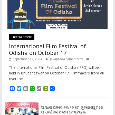
Entertainment
International Film Festival of
Odisha on October 17
September 17, 2024
Jayaprada samantaray
0
The International Film Festival of Odisha (IFFO) will be
held in Bhubaneswar on October 17. Filmmakers from all
over the
F
T
E
W
C
P
S
a
w
m
h
o
r
h
c
i
a
a
p
i
a
e
t
i
t
y
n
r
b
t
l
s
L
t
e
ଆସନ୍ତା ଅକ୍ଟୋବର ୧୭ ରେ ଭୁବନେଶ୍ୱରରେ
o
e
A
i
F
ଆନ୍ତର୍ଜାତିକ ଫିଲ୍ମ ଫେଷ୍ଟିଭାଲ