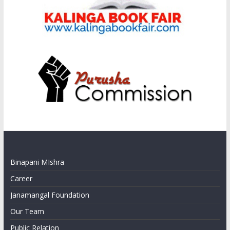
Binapani MIshra
Career
Janamangal Foundation
Our Team
Public Relation