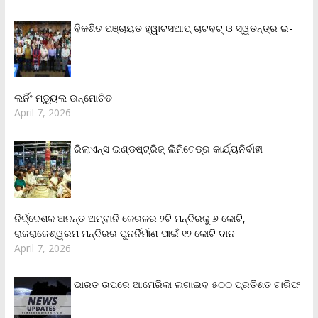
ବିକଶିତ ପଞ୍ଚାୟତ ହ୍ୱାଟସଆପ୍ ଚାଟବଟ୍ ଓ ସ୍ୱତନ୍ତ୍ର ଇ-
ଲର୍ନିଂ ମଡ୍ୟୁଲ ଉନ୍ମୋଚିତ
April 7, 2026
ରିଲାଏନ୍‌ସ ଇଣ୍ଡଷ୍ଟ୍ରିଜ୍ ଲିମିଟେଡ୍‌ର କାର୍ଯ୍ୟନିର୍ବାହୀ
ନିର୍ଦ୍ଦେଶକ ଅନନ୍ତ ଅମ୍ବାନି କେରଳର ୨ଟି ମନ୍ଦିରକୁ ୬ କୋଟି,
ରାଜରାଜେଶ୍ୱରମ ମନ୍ଦିରର ପୁନର୍ନିର୍ମାଣ ପାଇଁ ୧୨ କୋଟି ଦାନ
April 7, 2026
ଭାରତ ଉପରେ ଆମେରିକା ଲଗାଇବ ୫୦୦ ପ୍ରତିଶତ ଟାରିଫ