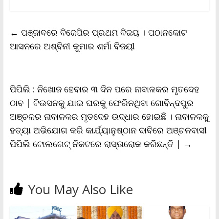
c
i
a
a
p
i
a
e
t
i
t
y
n
r
b
t
l
s
L
t
e
←
ପଞ୍ଜାବରେ ବିଜେପିର ପ୍ରଥମ ବିଜୟ । ପଠାନକୋଟ
o
e
A
i
F
o
r
p
n
r
ଆସନରେ ଅଶ୍ବିନୀ କୁମାର ଶର୍ମା ବିଜୟୀ
k
p
k
i
e
n
d
l
ପିପିଲି : ନିଖୋଜ ହେବାର ୩ ଦିନ ପରେ ନାବାଳକର ମୃତଦେହ
y
ଠାବ | ଟିଉସନକୁ ଯାଇ ଘରକୁ ଫେରିନଥିବା ଗୋବିନ୍ଦପୁର
ଅଞ୍ଚଳର ନାବାଳକର ମୃତଦେହ ଉଦ୍ଧାର ହୋଇଛି । ନାବାଳକକୁ
ହତ୍ୟା ଅଭିଯୋଗ କରି କାର୍ଯ୍ୟାନୁଷ୍ଠାନ ଦାବିରେ ଅଞ୍ଚଳବାସୀ
ପିପିଲି ଟୋଲଗେଟ୍ ନିକଟରେ ରାସ୍ତାରୋକ କରିଛନ୍ତି |
→
You May Also Like