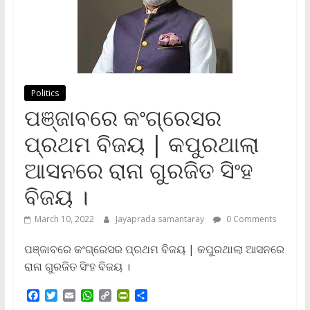
Politics
ପଞ୍ଜାବରେ କଂଗ୍ରେସର
ପ୍ରଥମ ବିଜୟ | କପୁରଥାଲା
ଆସନରେ ରାନା ଗୁରଜିତ ସିଂହ
ବିଜୟ ।
March 10, 2022
Jayaprada samantaray
0 Comments
ପଞ୍ଜାବରେ କଂଗ୍ରେସର ପ୍ରଥମ ବିଜୟ | କପୁରଥାଲା ଆସନରେ
ରାନା ଗୁରଜିତ ସିଂହ ବିଜୟ ।
F
T
E
W
C
P
S
a
w
m
h
o
r
h