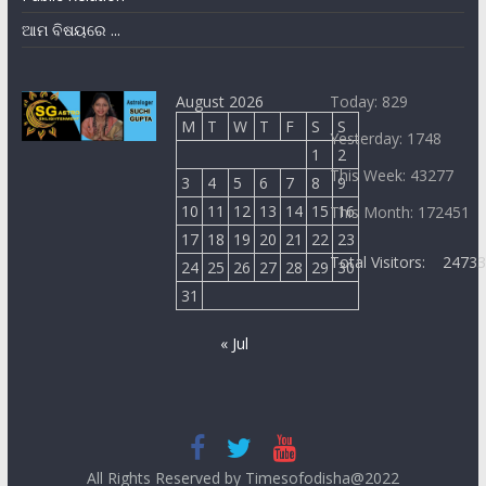
ଆମ ବିଷୟରେ ...
August 2026
Today: 829
M
T
W
T
F
S
S
Yesterday: 1748
1
2
This Week: 43277
3
4
5
6
7
8
9
10
11
12
13
14
15
16
This Month: 172451
17
18
19
20
21
22
23
Total Visitors:
2473
24
25
26
27
28
29
30
31
« Jul
All Rights Reserved by Timesofodisha@2022