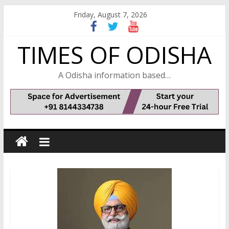
Skip
Friday, August 7, 2026
to
content
TIMES OF ODISHA
A Odisha information based…