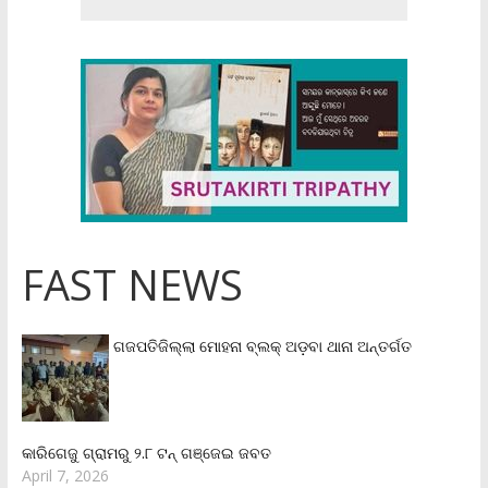
FAST NEWS
ଗଜପତିଜିଲ୍ଲା ମୋହନା ବ୍ଲକ୍‌ ଅଡ଼ବା ଥାନା ଅନ୍ତର୍ଗତ
କାରିଗେଜୁ ଗ୍ରାମରୁ ୨.୮ ଟନ୍ ଗଞ୍ଜେଇ ଜବତ
April 7, 2026