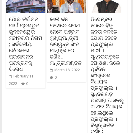
ପୌର ନିର୍ବାଚନ
କାଲି ଦିନ
ଡିସେମ୍ବର
ପାଇଁ ପ୍ରସ୍ତୁତ
୧୧ଟାରେ ଶପଥ
୧୦ରେ ବିଜୁ
ଭୁବନେଶ୍ୱର
ନେବେ ପଞ୍ଜାବ
ଜନତା ଦଳରେ
ମହାନଗର ନିଗମ
ମୁଖ୍ୟମନ୍ତ୍ରୀ
ଯୋଗ ଦେବେ
; ସର୍ବଦଳୀୟ
ଭଗୱନ୍ତ ସିଂହ
ପ୍ରଫୁଲ୍ଲ
ବୈଠକରେ
ମାନ୍‌ଙ୍କ ୧୦
ମାଝୀ ।
ପ୍ରଶାସନର
ଜଣିଆ
ସୁନ୍ଦରଗଡ଼ରେ
ପ୍ରସ୍ତାବକୁ
ମନ୍ତ୍ରୀମଣ୍ଡଳ
ଘୋଷଣା କଲେ
ବିରୋଧ
ପୂର୍ବତନ
March 18, 2022
କଂଗ୍ରେସ
February 11,
0
ବିଧାୟକ
2022
0
ପ୍ରଫୁଲ୍ଲ ।
ସୁନ୍ଦରଗଡ଼
ତଳସରା ଆସନରୁ
୩ ଥର ବିଧାୟକ
ହୋଇଥିଲେ
ପ୍ରଫୁଲ୍ଲ ।
ବିଶୃଙ୍ଖଳିତ
ଦର୍ଶାଇ