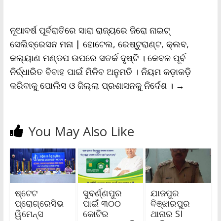
y
ନୂଆବର୍ଷ ପୂର୍ବରାତିରେ ସାରା ରାଜ୍ୟରେ ଜିରୋ ନାଇଟ୍‌
ସେଲିବ୍ରେସନ ମନା | ହୋଟେଲ, ରେଷ୍ଟୁରାଣ୍ଟ, କ୍ଲବ‌,
କଲ୍ୟାଣ ମଣ୍ଡପ ଉପରେ ସତର୍କ ଦୃଷ୍ଟି । କେବଳ ପୂର୍ବ
ନିର୍ଦ୍ଧାରିତ ବିବାହ ପାଇଁ ମିଳିବ ଅନୁମତି । ନିୟମ କଡ଼ାକଡ଼ି
କରିବାକୁ ପୋଲିସ ଓ ଜିଲ୍ଲା ପ୍ରଶାସନକୁ ନିର୍ଦେଶ ।
→
You May Also Like
ଷ୍ଟେଟ
ସୁବର୍ଣ୍ଣପୁର
ଯାଜପୁର
ପ୍ରୋଗ୍ରେସିଭ
ପାଇଁ ୩୦୦
ବିଞ୍ଝାରପୁର
ୱିମେନ୍ସ
କୋଟିର
ଥାନାର SI