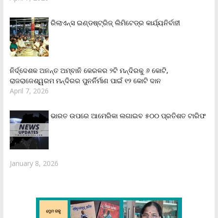
ରିଲାଏନ୍‌ସ ଇଣ୍ଡଷ୍ଟ୍ରିଜ୍ ଲିମିଟେଡ୍‌ର କାର୍ଯ୍ୟନିର୍ବାହୀ
ନିର୍ଦ୍ଦେଶକ ଅନନ୍ତ ଅମ୍ବାନି କେରଳର ୨ଟି ମନ୍ଦିରକୁ ୬ କୋଟି,
ରାଜରାଜେଶ୍ୱରମ ମନ୍ଦିରର ପୁନର୍ନିର୍ମାଣ ପାଇଁ ୧୨ କୋଟି ଦାନ
April 7, 2026
ଭାରତ ଉପରେ ଆମେରିକା ଲଗାଇବ ୫୦୦ ପ୍ରତିଶତ ଟାରିଫ
January 8, 2026