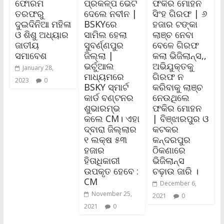
ଫୋରମ
ପ୍ରକଳ୍ପ ଭେଟି
ଫକିର ମୋହନ
ତରଫରୁ
ଦେଲେ ନବୀନ |
ସିଂହ ଗିରଫ | ୬
ଦୁଇଦିନିଆ ମହିଳା
BSKYରେ
ହଜାର ଟଙ୍କା
ଓ ଶିଶୁ ଅଧ୍ୟାର
ସାମିଲ ହେଲା
ଲାଞ୍ଚ ନେବା
ଜାତୀୟ
ସୁବର୍ଣ୍ଣପୁର
ବେଳେ ଗିରଫ
ସମାବେଶ
ଜିଲ୍ଲା |
କଲା ଭିଜିଲାନ୍ସ,,
ଭର୍ଚୁଆଲ
ଅଭିଯୁକ୍ତକୁ
January 28,
ମାଧ୍ୟମରେ
ଗିରଫ ନ
2023
0
BSKY ସ୍ମାର୍ଟ
କରିବାକୁ ଲାଞ୍ଚ
କାର୍ଡ ବଣ୍ଟନର
ନେଉଥିଲେ
ଶୁଭାରମ୍ଭ
ଫକିର ମୋହନ
କଲେ CM। ଏହା
| ବିଞ୍ଝାରପୁର ଓ
ଦ୍ବାରା ଜିଲ୍ଲାର
କଟକର
୧ ଲକ୍ଷ ୫୩
କନ୍ଦରପୁର
ହଜାର
ଠିକଣାରେ
ହିତାଧିକାରୀ
ଭିଜିଲାନ୍ସ
ଉପକୃତ ହେବେ :
ଚଢ଼ାଉ ଜାରି ।
CM
December 6,
November 25,
2021
0
2021
0