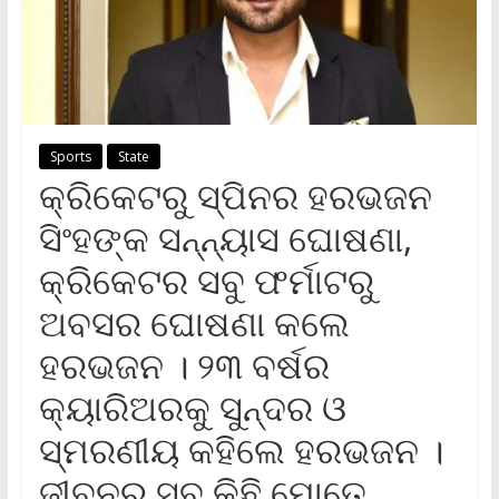
Sports
State
କ୍ରିକେଟରୁ ସ୍ପିନର ହରଭଜନ
ସିଂହଙ୍କ ସନ୍ନ୍ୟାସ ଘୋଷଣା,
କ୍ରିକେଟର ସବୁ ଫର୍ମାଟରୁ
ଅବସର ଘୋଷଣା କଲେ
ହରଭଜନ । ୨୩ ବର୍ଷର
କ୍ୟାରିଅରକୁ ସୁନ୍ଦର ଓ
ସ୍ମରଣୀୟ କହିଲେ ହରଭଜନ ।
ଜୀବନର ସବୁ କିଛି ମୋତେ