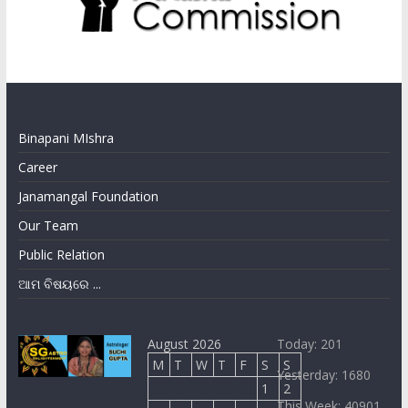
Binapani MIshra
Career
Janamangal Foundation
Our Team
Public Relation
ଆମ ବିଷୟରେ ...
August 2026
Today: 201
M
T
W
T
F
S
S
Yesterday: 1680
1
2
This Week: 40901