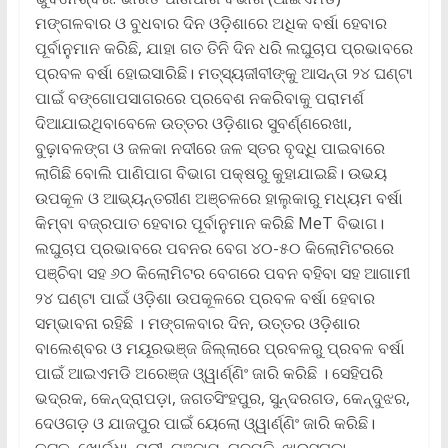
ମଙ୍ଗଳବାର ଓ ବୁଧବାର ଦିନ ଓଡ଼ିଶାରେ ଅଧିକ ବର୍ଷା ହେବାର
ପୂର୍ବାନୁମାନ କରିଛି, ଯାହା ଗତ ତିନି ଦିନ ଧରି ଲଘୁଚାପ ପ୍ରଭାବରେ
ପ୍ରବଳ ବର୍ଷା ହୋଇସାରିଛି। ମତ୍ସ୍ୟଜୀବୀଙ୍କୁ ଆସନ୍ତା ୨୪ ଘଣ୍ଟା
ପାଇଁ ବଙ୍ଗୋପସାଗରରେ ପ୍ରବେଶ ନକରିବାକୁ ପରାମର୍ଶ
ଦିଆଯାଇଥିବାବେଳେ ଉତ୍ତର ଓଡ଼ିଶାର ସୁବର୍ଣ୍ଣରେଖା,
ବୁଢ଼ାବଳଙ୍ଗ ଓ ଜଳକା ନଦୀରେ ଜଳ ସ୍ତର ବୃଦ୍ଧି ପାଇବାରେ
ଲାଗିଛି ବୋଲି ପାଣିପାଗ ବିଭାଗ ପକ୍ଷରୁ କୁହାଯାଇଛି। ଉଭୟ
ଉପକୂଳ ଓ ଆଭ୍ୟନ୍ତରୀଣ ଅଞ୍ଚଳରେ ହାଲୁକାରୁ ମଧ୍ୟମ ବର୍ଷା
କିମ୍ବା ବଜ୍ରପାତ ହେବାର ପୂର୍ବାନୁମାନ କରିଛି MeT ବିଭାଗ।
ଲଘୁଚାପ ପ୍ରଭାବରେ ପବନର ବେଗ ୪୦-୫୦ କିଲୋମିଟରରେ
ପଞ୍ଚିବା ସହ ୬୦ କିଲୋମିଟର ବେଗରେ ପବନ ବହିବା ସହ ଆଗାମୀ
୨୪ ଘଣ୍ଟା ପାଇଁ ଓଡ଼ିଶା ଉପକୂଳରେ ପ୍ରବଳ ବର୍ଷା ହେବାର
ସମ୍ଭାବନା ରହିଛି । ମଙ୍ଗଳବାର ଦିନ, ଉତ୍ତର ଓଡ଼ିଶାର
ବାଲେଶ୍ବର ଓ ମୟୂରଭଞ୍ଜ ଜିଲ୍ଲାରେ ପ୍ରବଳରୁ ପ୍ରବଳ ବର୍ଷା
ପାଇଁ ଆଇଏମଡି ଅରେଞ୍ଜ ଓ୍ୱାର୍ଣ୍ଣିଂ ଜାରି କରିଛି । ସେହିପରି
ଭଦ୍ରକ, କେନ୍ଦ୍ରାପଡ଼ା, ଜଗତସିଂହପୁର, ସୁନ୍ଦରଗଡ, କେନ୍ଦୁଝର,
ଦେଓଗଡ଼ ଓ ଯାଜପୁର ପାଇଁ ୟେଲୋ ଓ୍ୱାର୍ଣ୍ଣିଂ ଜାରି କରିଛି।
କଟକ, ଖୋର୍ଦ୍ଧା, ପୁରୀ, ଗଞ୍ଜାମ, ଗଜପତି, ଝାରସୁଗୁଡା,