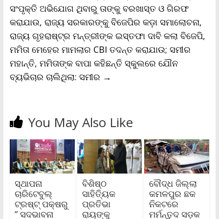
ସଂପୃକ୍ତି ଅଭିଯୋଗ ଥିବାରୁ ତାଙ୍କୁ ବରଖାସ୍ତ ଓ ଗିରଫ
କରାଯାଉ, ରାଜ୍ୟ ସରକାରଙ୍କୁ ବିଜେପିର କଡ଼ା ସମାଲୋଚନା,
ରାଜ୍ୟ ଗୃହରାଷ୍ଟ୍ର ମନ୍ତ୍ରୀଙ୍କ ଇସ୍ତଫା ଦାବି କଲା ବିଜେପି,
ମମିତା ମେହେର ମାମଲାର CBI ତଦନ୍ତ କରାଯାଉ; ସମୀର
ମହାନ୍ତି, ମମିତାଙ୍କ ବାପା କହିଛନ୍ତି ସ୍କୁଲରେ ଯୌନ
ବ୍ୟଭିଚାର ଚାଲିଥିଲା: ସମୀର
→
You May Also Like
ସ୍ଥାପନା
ବିଶିଷ୍ଠ
ବୌଦ୍ଧ ଜିଲ୍ଲା
ଚାରିଟେବୁଲ୍
ସାହିତ୍ୟିକ
କମଳପୁର ଛକ
ଟ୍ରଷ୍ଟ୍ ପକ୍ଷରୁ
ପ୍ରତିଭା
ନିକଟରେ
” ସଦଭାବନା
ରାୟଙ୍କୁ
ମର୍ମନ୍ତୁଦ ସଡ଼କ