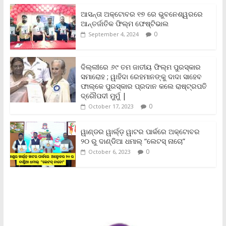
e
t
i
t
y
n
r
b
t
l
s
L
t
e
ଆସନ୍ତା ଅକ୍ଟୋବର ୧୭ ରେ ଭୁବନେଶ୍ୱରରେ
o
e
A
i
F
ଆନ୍ତର୍ଜାତିକ ଫିଲ୍ମ ଫେଷ୍ଟିଭାଲ
o
r
p
n
r
0
September 4, 2024
k
p
k
i
e
n
ଦିଲ୍ଲୀରେ ୬୯ ତମ ଜାତୀୟ ଫିଲ୍ମ ପୁରସ୍କାର
d
ସମାରୋହ ; ୱାହିଦା ରେହମାନଙ୍କୁ ଦାଦା ସାହେବ
l
y
ଫାଲ୍‌କେ ପୁରସ୍କାର ପ୍ରଦାନ କଲେ ରାଷ୍ଟ୍ରପତି
ଦ୍ରୌପଦୀ ମୁର୍ମୁ |
0
October 17, 2023
ୱାଣ୍ଡର ୱାର୍ଲ୍‌ଡ଼ ୱାଟର ପାର୍କରେ ଅକ୍ଟୋବର
୨୦ ରୁ ଦାଣ୍ଡିଆ ଧମାଲ୍ “ଲେଟସ୍ ନାଚୋ”
0
October 6, 2023