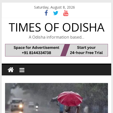
Skip
Saturday, August 8, 2026
to
content
TIMES OF ODISHA
A Odisha information based…