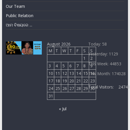
Our Team
Public Relation
ଆମ ବିଷୟରେ ...
August 2026
Today: 58
M
T
W
T
F
S
S
Yesterday: 1129
1
2
This Week: 44853
3
4
5
6
7
8
9
10
11
12
13
14
15
16
This Month: 174028
17
18
19
20
21
22
23
Total Visitors:
2474
24
25
26
27
28
29
30
31
« Jul