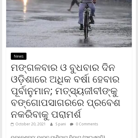
News
ମଙ୍ଗଳବାର ଓ ବୁଧବାର ଦିନ
ଓଡ଼ିଶାରେ ଅଧିକ ବର୍ଷା ହେବାର
ପୂର୍ବାନୁମାନ; ମତ୍ସ୍ୟଜୀବୀଙ୍କୁ
ବଙ୍ଗୋପସାଗରରେ ପ୍ରବେଶ
ନକରିବାକୁ ପରାମର୍ଶ
October 20, 2021
S pani
0 Comments
ଭୁବନେଶ୍ବର: ଭାରତ ପାଣିପାଗ ବିଭାଗ (ଆଇଏମଡି)