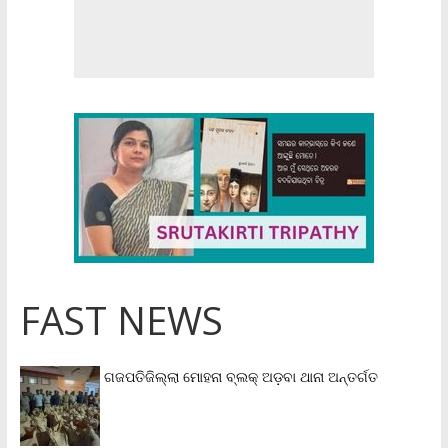
FAST NEWS
ଗଜପତିଜିଲ୍ଲା ମୋହନା ବ୍ଲକ୍‌ ଅଡ଼ବା ଥାନା ଅନ୍ତର୍ଗତ