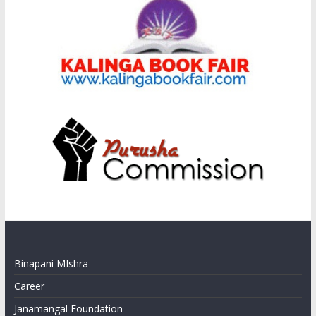
Binapani MIshra
Career
Janamangal Foundation