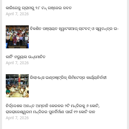
କାରିଗେଜୁ ଗ୍ରାମରୁ ୨.୮ ଟନ୍ ଗଞ୍ଜେଇ ଜବତ
April 7, 2026
ବିକଶିତ ପଞ୍ଚାୟତ ହ୍ୱାଟସଆପ୍ ଚାଟବଟ୍ ଓ ସ୍ୱତନ୍ତ୍ର ଇ-
ଲର୍ନିଂ ମଡ୍ୟୁଲ ଉନ୍ମୋଚିତ
April 7, 2026
ରିଲାଏନ୍‌ସ ଇଣ୍ଡଷ୍ଟ୍ରିଜ୍ ଲିମିଟେଡ୍‌ର କାର୍ଯ୍ୟନିର୍ବାହୀ
ନିର୍ଦ୍ଦେଶକ ଅନନ୍ତ ଅମ୍ବାନି କେରଳର ୨ଟି ମନ୍ଦିରକୁ ୬ କୋଟି,
ରାଜରାଜେଶ୍ୱରମ ମନ୍ଦିରର ପୁନର୍ନିର୍ମାଣ ପାଇଁ ୧୨ କୋଟି ଦାନ
April 7, 2026