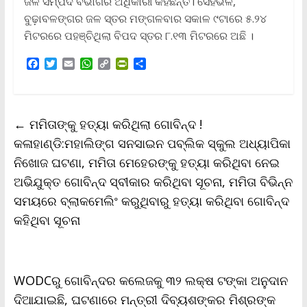
ଜଳ ସମ୍ପଦ ବିଭାଗର ଅଧିକାରୀ କହିଛନ୍ତି। ସେହିଭଳି,
ବୁଢ଼ାବଳଙ୍ଗର ଜଳ ସ୍ତର ମଙ୍ଗଳବାର ସକାଳ ୯ଟାରେ ୫.୨୪
ମିଟରରେ ପହଞ୍ଚିଥିଲା ବିପଦ ସ୍ତର ୮.୧୩ ମିଟରରେ ଅଛି ।
F
T
E
W
C
P
S
a
w
m
h
o
r
h
c
i
a
a
p
i
a
e
t
i
t
y
n
r
b
t
l
s
L
t
e
←
ମମିତାଙ୍କୁ ହତ୍ୟା କରିଥିଲା ଗୋବିନ୍ଦ !
o
e
A
i
F
o
r
p
n
r
କଳାହାଣ୍ଡି:ମହାଲିଙ୍ଗ ସନସାଇନ ପବ୍ଲିକ ସ୍କୁଲ ଅଧ୍ୟାପିକା
k
p
k
i
ନିଖୋଜ ଘଟଣା, ମମିତା ମେହେରଙ୍କୁ ହତ୍ୟା କରିଥିବା ନେଇ
e
n
ଅଭିଯୁକ୍ତ ଗୋବିନ୍ଦ ସ୍ବୀକାର କରିଥିବା ସୂଚନା, ମମିତା ବିଭିନ୍ନ
d
l
ସମୟରେ ବ୍ଲାକମେଲିଂ କରୁଥିବାରୁ ହତ୍ୟା କରିଥିବା ଗୋବିନ୍ଦ
y
କହିଥିବା ସୂଚନା
WODCରୁ ଗୋବିନ୍ଦର କଲେଜକୁ ୩୨ ଲକ୍ଷ ଟଙ୍କା ଅନୁଦାନ
ଦିଆଯାଇଛି, ଘଟଣାରେ ମନ୍ତ୍ରୀ ଦିବ୍ୟଶଙ୍କର ମିଶ୍ରଙ୍କ