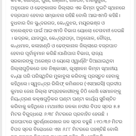
ଅନୁଗୋଳ ଓ ଢେଙ୍କାନାଳ ଜିଲ୍ଲାର ଏକ କିମ୍ବା ଦୁଇଟି ସ୍ଥାନରେ
ବଜ୍ରପାତ ହେବାର ସମ୍ଭାବନା ରହିଛି ବୋଲି ଆଇଏମଡି କହିଛି।
ବୁଧବାର ଦିନ ସୁନ୍ଦରଗଡ, କେନ୍ଦୁଝର, ମୟୂରଭଞ୍ଜ ଓ
ବାଲେଶ୍ବର ପାଇଁ ଆଇଏମଡି ବିଭାଗ ୟୋଲୋ ଚେତାବନୀ ଦେଇଛି
। ଭଦ୍ରକ, ଯାଜପୁର, କେନ୍ଦ୍ରାପଡ଼ା, ଅନୁଗୋଳ, ବୌଦ୍ଧ,
କନ୍ଧମାଳ, କଳାହାଣ୍ଡି ଓ ଢେଙ୍କାନାଳ ଜିଲ୍ଲାରେ ବଜ୍ରପାତ
ହେବାର ପୂର୍ବାନୁମାନ କରିଛି।ପାଣିପାଗ ବିଭାଗ, ରାଜ୍ୟ
ସରକାରଙ୍କୁ ଅରେଞ୍ଜ ଓ ୟେଲୋ ଓ୍ୱାର୍ଣ୍ଣିଂ ଦିଆଯାଇଥିବା
ଜିଲ୍ଲାଗୁଡ଼ିକରେ ଜଳ ନିଷ୍କାସନ, ଭୂସ୍ଖଳନ କିମ୍ବା ସ୍ଥାନୀୟ
ବନ୍ୟା ପରି ପରିସ୍ଥିତିର ମୁକାବୁଲା କରିବାକୁ ପ୍ରସ୍ତୁତ ହେବାକୁ
କହିଥିଲେ। ସ୍ୱତନ୍ତ୍ର ରିଲିଫ୍ କମିଶନର (ଏସଆରସି) ପ୍ରଦୀପ
କୁମାର ଜେନା ଜିଲ୍ଲା ସଂଗ୍ରହକାରୀଙ୍କୁ ଚିଠି ଲେଖି ସେମାନଙ୍କୁ
ନିୟନ୍ତ୍ରଣ କକ୍ଷଗୁଡ଼ିକର ଘଣ୍ଟା ଘଣ୍ଟା କାର୍ଯ୍ୟ ସୁନିଶ୍ଚିତ
କରିବାକୁ କହିଥିଲେ। ମଥାନୀର ଜଳକା ନଦୀର ବିପଦ ସ୍ତର ୫.୫
ମିଟର ବିରୁଦ୍ଧରୋ ୬.୩୮ ମିଟରରେ ପ୍ରବାହିତ ହେଉଛି ।
ରାଜଘାଟରେ ସୁବର୍ଣ୍ଣରେଖାର ଜଳ ସ୍ତର ବଢୁଛି । ୧୦.୩୬ ମିଟର
ବିପଦ ସ୍ତର ବିରୋଧରେ ଏହା ୬.୮୮ ମିଟରରେ ପହଞ୍ଚିଛି ବୋଲି