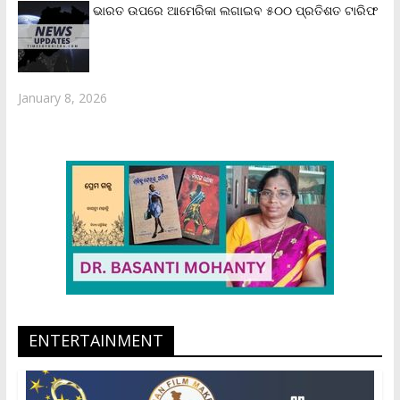
ଭାରତ ଉପରେ ଆମେରିକା ଲଗାଇବ ୫୦୦ ପ୍ରତିଶତ ଟାରିଫ
January 8, 2026
ENTERTAINMENT