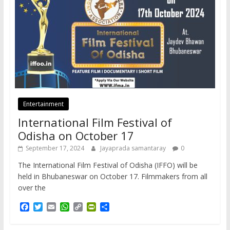
Entertainment
International Film Festival of
Odisha on October 17
September 17, 2024
Jayaprada samantaray
0
The International Film Festival of Odisha (IFFO) will be
held in Bhubaneswar on October 17. Filmmakers from all
over the
F
T
E
W
C
P
S
a
w
m
h
o
r
h
c
i
a
a
p
i
a