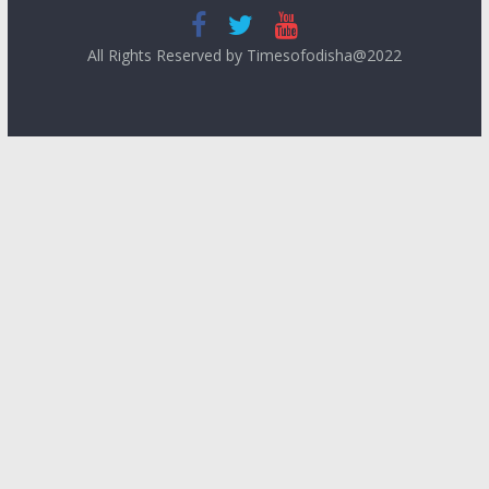
All Rights Reserved by Timesofodisha@2022