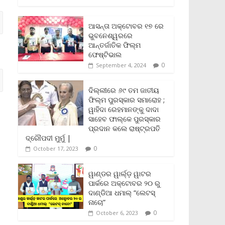
c
i
a
a
p
i
a
e
t
i
t
y
n
r
b
t
l
s
L
t
e
ଆସନ୍ତା ଅକ୍ଟୋବର ୧୭ ରେ
o
e
A
i
F
ଭୁବନେଶ୍ୱରରେ
o
r
p
n
r
ଆନ୍ତର୍ଜାତିକ ଫିଲ୍ମ
k
p
k
i
ଫେଷ୍ଟିଭାଲ
e
0
September 4, 2024
n
d
l
ଦିଲ୍ଲୀରେ ୬୯ ତମ ଜାତୀୟ
y
ଫିଲ୍ମ ପୁରସ୍କାର ସମାରୋହ ;
ୱାହିଦା ରେହମାନଙ୍କୁ ଦାଦା
ସାହେବ ଫାଲ୍‌କେ ପୁରସ୍କାର
ପ୍ରଦାନ କଲେ ରାଷ୍ଟ୍ରପତି
ଦ୍ରୌପଦୀ ମୁର୍ମୁ |
0
October 17, 2023
ୱାଣ୍ଡର ୱାର୍ଲ୍‌ଡ଼ ୱାଟର
ପାର୍କରେ ଅକ୍ଟୋବର ୨୦ ରୁ
ଦାଣ୍ଡିଆ ଧମାଲ୍ “ଲେଟସ୍
ନାଚୋ”
0
October 6, 2023