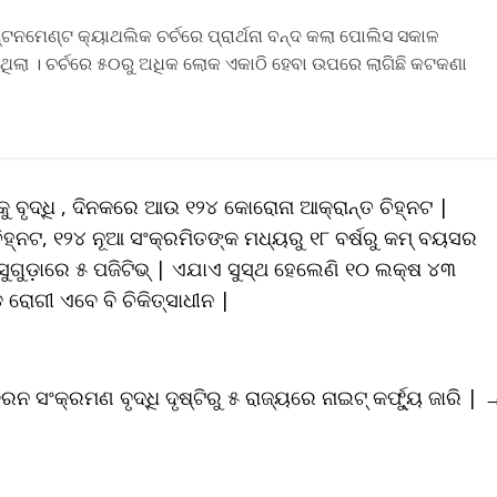
ମେଣ୍ଟ କ୍ୟାଥଲିକ ଚର୍ଚରେ ପ୍ରାର୍ଥନା ବନ୍ଦ କଲା ପୋଲିସ ସକାଳ
ଥିଲା । ଚର୍ଚରେ ୫୦ରୁ ଅଧିକ ଲୋକ ଏକାଠି ହେବା ଉପରେ ଲାଗିଛି କଟକଣା
ୁ ବୃଦ୍ଧି , ଦିନକରେ ଆଉ ୧୨୪ କୋରୋନା ଆକ୍ରାନ୍ତ ଚିହ୍ନଟ |
୍ନଟ, ୧୨୪ ନୂଆ ସଂକ୍ରମିତଙ୍କ ମଧ୍ୟରୁ ୧୮ ବର୍ଷରୁ କମ୍‌ ବୟସର
ୁଗୁଡ଼ାରେ ୫ ପଜିଟିଭ୍‌ | ଏଯାଏ ସୁସ୍ଥ ହେଲେଣି ୧୦ ଲକ୍ଷ ୪୩
ୋଗୀ ଏବେ ବି ଚିକିତ୍ସାଧୀନ |
୍ରନ ସଂକ୍ରମଣ ବୃଦ୍ଧି ଦୃଷ୍ଟିରୁ ୫ ରାଜ୍ୟରେ ନାଇଟ୍‌ କର୍ଫ୍ୟୁ ଜାରି |