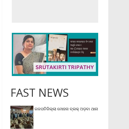
FAST NEWS
ଗଜପତିଜିଲ୍ଲା ମୋହନା ବ୍ଲକ୍‌ ଅଡ଼ବା ଥାନା