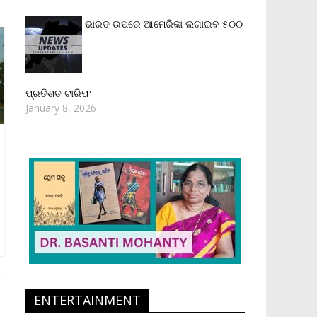
ଭାରତ ଉପରେ ଆମେରିକା ଲଗାଇବ ୫୦୦
ପ୍ରତିଶତ ଟାରିଫ
January 8, 2026
ENTERTAINMENT