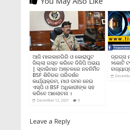
You May Also Like
ଆଜି ମାଲକାନଗିରି ଓ କୋରାପୁଟ
ଡ୍ରଗ୍ସ 
ଜିଲ୍ଲା ଗସ୍ତ କରିବେ ଡିଜିପି ଅଭୟ
୨କୋଟି ଟ
| ସ୍ବାଭିମାନ ଅଞ୍ଚଳରେ ନବନିର୍ମିତ
ବାଜ୍ୟାପ୍
BSF ଶିବିରର ପରିଦର୍ଶନ
Decembe
କାର୍ଯ୍ୟକ୍ରମ, ମାଓ ଦମନ ନେଇ
ଏସ୍‌ପି ଓ BSF ଅଧିକାରୀଙ୍କ ସହ
କରିବେ ଆଲୋଚନା ।
December 12, 2021
0
Leave a Reply