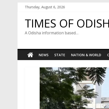
Skip
Thursday, August 6, 2026
to
content
TIMES OF ODIS
A Odisha information based…
NEWS
STATE
NATION & WORLD
C