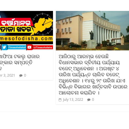
ମାଫିଆ ଟକଲୁ ରାଜାର
ଆଜିଠାରୁ ଆରମ୍ଭ ହେଉଛି
ଙ୍କାର ସମ୍ପତ୍ତି
ବିଧାନସଭାର ଦ୍ବିତୀୟ ପର୍ଯ୍ୟାୟ
ତ
ବଜେଟ୍‌ ଅଧିବେଶନ । ଅଗଷ୍ଟ ୪
ତାରିଖ ପର୍ଯ୍ୟନ୍ତ ଚାଲିବ ବଜେଟ୍‌
r 3, 2021
0
ଅଧିବେଶନ । ୧୪ରୁ ୨୯ ତାରିଖ ଯାଏ
ବିଭିନ୍ନ ବିଭାଗର ଖର୍ଚ୍ଚଦାବି ଉପରେ
ଆଲୋଚନା କରାଯିବ ।
July 13, 2022
0