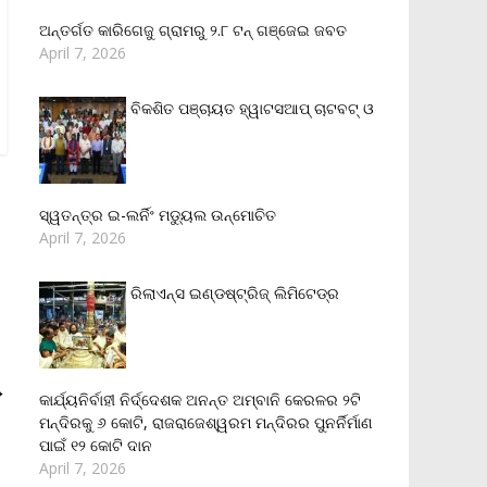
ଅନ୍ତର୍ଗତ କାରିଗେଜୁ ଗ୍ରାମରୁ ୨.୮ ଟନ୍ ଗଞ୍ଜେଇ ଜବତ
April 7, 2026
ବିକଶିତ ପଞ୍ଚାୟତ ହ୍ୱାଟସଆପ୍ ଚାଟବଟ୍ ଓ
ସ୍ୱତନ୍ତ୍ର ଇ-ଲର୍ନିଂ ମଡ୍ୟୁଲ ଉନ୍ମୋଚିତ
April 7, 2026
ରିଲାଏନ୍‌ସ ଇଣ୍ଡଷ୍ଟ୍ରିଜ୍ ଲିମିଟେଡ୍‌ର
→
କାର୍ଯ୍ୟନିର୍ବାହୀ ନିର୍ଦ୍ଦେଶକ ଅନନ୍ତ ଅମ୍ବାନି କେରଳର ୨ଟି
ମନ୍ଦିରକୁ ୬ କୋଟି, ରାଜରାଜେଶ୍ୱରମ ମନ୍ଦିରର ପୁନର୍ନିର୍ମାଣ
ପାଇଁ ୧୨ କୋଟି ଦାନ
April 7, 2026