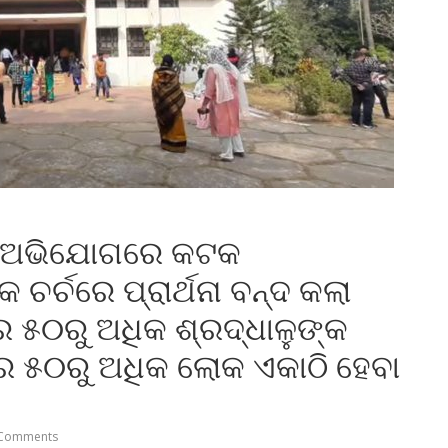
ନ ଅଭିଯୋଗରେ କଟକ
ଚର୍ଚରେ ପ୍ରାର୍ଥନା ବନ୍ଦ କଲା
େ ୫୦ରୁ ଅଧିକ ଶ୍ରଦ୍ଧାଳୁଙ୍କ
େ ୫୦ରୁ ଅଧିକ ଲୋକ ଏକାଠି ହେବା
Comments