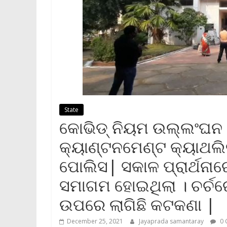
State
କୋଭିଡ୍ ନିୟମ ଉଲ୍ଲଂଘ
କ୍ୟାଣ୍ଟନମେଣ୍ଟ କ୍ୟାଥଲିକ 
ପୋଲିସ| ସକାଳ ପ୍ରାର୍ଥନାର
ସମାଗମ ହୋଇଥିଲା । ଚର୍ଚର
ଉପରେ ଲାଗିଛି କଟକଣା |
December 25, 2021
Jayaprada samantaray
0 