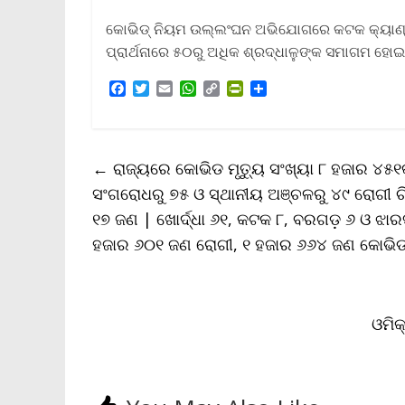
କୋଭିଡ୍ ନିୟମ ଉଲ୍ଲଂଘନ ଅଭିଯୋଗରେ କଟକ କ୍ୟାଣ୍ଟନ
ପ୍ରାର୍ଥନାରେ ୫୦ରୁ ଅଧିକ ଶ୍ରଦ୍ଧାଳୁଙ୍କ ସମାଗମ ହୋଇ
F
T
E
W
C
P
S
a
w
m
h
o
r
h
c
i
a
a
p
i
a
e
t
i
t
y
n
r
b
t
l
s
L
t
e
←
ରାଜ୍ୟରେ କୋଭିଡ ମୃତ୍ୟୁ ସଂଖ୍ୟା ୮ ହଜାର ୪୫୧କ
o
e
A
i
F
o
r
p
n
r
ସଂଗରୋଧରୁ ୭୫ ଓ ସ୍ଥାନୀୟ ଅଞ୍ଚଳରୁ ୪୯ ରୋଗୀ ଚିହ
k
p
k
i
୧୭ ଜଣ | ଖୋର୍ଦ୍ଧା ୬୧, କଟକ ୮, ବରଗଡ଼ ୬ ଓ ଝାରସ
e
n
ହଜାର ୬୦୧ ଜଣ ରୋଗୀ, ୧ ହଜାର ୬୬୪ ଜଣ କୋଭିଡ ର
d
l
y
ଓମିକ