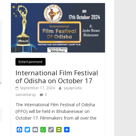
Entertainment
International Film Festival
of Odisha on October 17
September 17, 2024
Jayaprada
samantaray
0
The International Film Festival of Odisha
(IFFO) will be held in Bhubaneswar on
October 17. Filmmakers from all over the
F
T
E
W
C
P
S
a
w
m
h
o
r
h