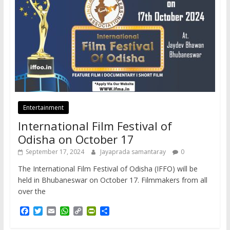
Entertainment
International Film Festival of
Odisha on October 17
September 17, 2024
Jayaprada samantaray
0
The International Film Festival of Odisha (IFFO) will be
held in Bhubaneswar on October 17. Filmmakers from all
over the
F
T
E
W
C
P
S
a
w
m
h
o
r
h
c
i
a
a
p
i
a