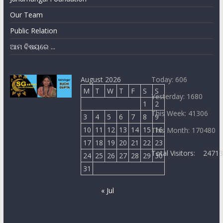
Our Team
Public Relation
ଆମ ବିଷୟରେ ...
August 2026
Today: 606
M
T
W
T
F
S
S
Yesterday: 1680
1
2
This Week: 41306
3
4
5
6
7
8
9
10
11
12
13
14
15
16
This Month: 170480
17
18
19
20
21
22
23
Total Visitors:
2471
24
25
26
27
28
29
30
31
« Jul