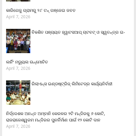
କାରିଗେଜୁ ଗ୍ରାମରୁ ୨.୮ ଟନ୍ ଗଞ୍ଜେଇ ଜବତ
April 7, 2026
ବିକଶିତ ପଞ୍ଚାୟତ ହ୍ୱାଟସଆପ୍ ଚାଟବଟ୍ ଓ ସ୍ୱତନ୍ତ୍ର ଇ-
ଲର୍ନିଂ ମଡ୍ୟୁଲ ଉନ୍ମୋଚିତ
April 7, 2026
ରିଲାଏନ୍‌ସ ଇଣ୍ଡଷ୍ଟ୍ରିଜ୍ ଲିମିଟେଡ୍‌ର କାର୍ଯ୍ୟନିର୍ବାହୀ
ନିର୍ଦ୍ଦେଶକ ଅନନ୍ତ ଅମ୍ବାନି କେରଳର ୨ଟି ମନ୍ଦିରକୁ ୬ କୋଟି,
ରାଜରାଜେଶ୍ୱରମ ମନ୍ଦିରର ପୁନର୍ନିର୍ମାଣ ପାଇଁ ୧୨ କୋଟି ଦାନ
April 7, 2026