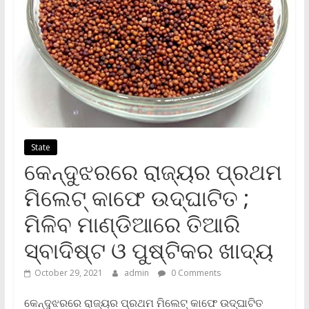
State
କେନ୍ଦୁଝରରେ ରାଜ୍ୟର ପ୍ରଥମ
ମିଲେଟ୍ କାଫେ ଉଦ୍‌ଘାଟିତ ;
ମିଳିବ ମାଣ୍ଡିଆରେ ତିଆରି
ସ୍ବାଦିଷ୍ଟ ଓ ପୁଷ୍ଟିକର ଖାଦ୍ୟ
October 29, 2021
admin
0 Comments
କେନ୍ଦୁଝରରେ ରାଜ୍ୟର ପ୍ରଥମ ମିଲେଟ୍ କାଫେ ଉଦ୍‌ଘାଟିତ