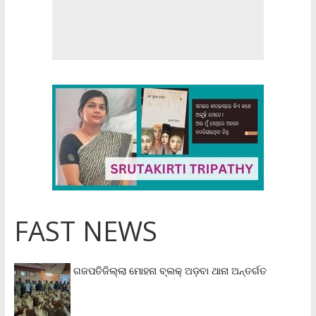
FAST NEWS
ଗଜପତିଜିଲ୍ଲା ମୋହନା ବ୍ଲକ୍‌ ଅଡ଼ବା ଥାନା ଅନ୍ତର୍ଗତ