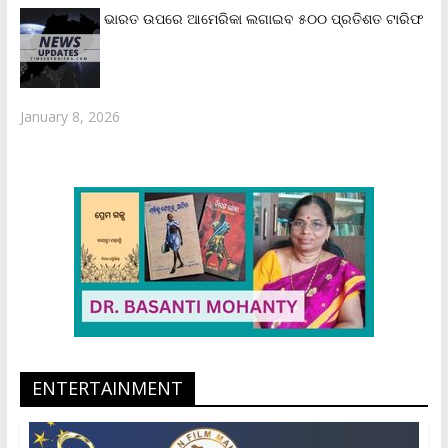
ଭାରତ ଉପରେ ଆମେରିକା ଲଗାଇବ ୫୦୦ ପ୍ରତିଶତ ଟାରିଫ
January 8, 2026
ENTERTAINMENT