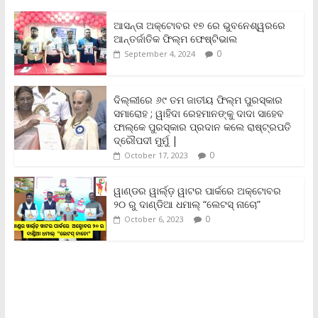
e
t
i
t
y
n
r
b
t
l
s
L
t
e
ଆସନ୍ତା ଅକ୍ଟୋବର ୧୭ ରେ ଭୁବନେଶ୍ୱରରେ
o
e
A
i
F
ଆନ୍ତର୍ଜାତିକ ଫିଲ୍ମ ଫେଷ୍ଟିଭାଲ
o
r
p
n
r
0
September 4, 2024
k
p
k
i
e
n
ଦିଲ୍ଲୀରେ ୬୯ ତମ ଜାତୀୟ ଫିଲ୍ମ ପୁରସ୍କାର
d
ସମାରୋହ ; ୱାହିଦା ରେହମାନଙ୍କୁ ଦାଦା ସାହେବ
l
y
ଫାଲ୍‌କେ ପୁରସ୍କାର ପ୍ରଦାନ କଲେ ରାଷ୍ଟ୍ରପତି
ଦ୍ରୌପଦୀ ମୁର୍ମୁ |
0
October 17, 2023
ୱାଣ୍ଡର ୱାର୍ଲ୍‌ଡ଼ ୱାଟର ପାର୍କରେ ଅକ୍ଟୋବର
୨୦ ରୁ ଦାଣ୍ଡିଆ ଧମାଲ୍ “ଲେଟସ୍ ନାଚୋ”
0
October 6, 2023