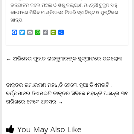
ଉଦ୍‌ଘାଟନ କଲେ ମହିଳା ଓ ଶିଶୁ କଲ୍ୟାଣ ମନ୍ତ୍ରୀ ଟୁକୁନି ସାହୁ
କାଫେରେ ମିଳିବ ମାଣ୍ଡିଆରେ ତିଆରି ସ୍ବାଦିଷ୍ଟ ଓ ପୁଷ୍ଟିକର
ଖାଦ୍ୟ
F
T
E
W
C
P
S
a
w
m
h
o
r
h
c
i
a
a
p
i
a
e
t
i
t
y
n
r
b
t
l
s
L
t
e
←
ଅଭିନେତା ପୁନୀତ ରାଜକୁମାରଙ୍କ ହୃଦ୍‌ଘାତରେ ପରଲୋକ
o
e
A
i
F
o
r
p
n
r
k
p
k
i
e
n
ଡାକ୍ତର ରମାରମଣ ମହାନ୍ତି ହେଲେ ନୂଆ ଡିଏମଇଟି ;
d
l
ବର୍ତ୍ତମାନର ଡିଏମଇଟି ଡାକ୍ତର ସିବିକେ ମହାନ୍ତି ଆସନ୍ତା ୩୧
y
ତାରିଖରେ ନେବେ ଅବସର
→
You May Also Like