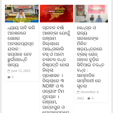
ନ୍ୟାୟ ଦାବି କରି
ପ୍ରବଳ ବର୍ଷା
କେନ୍ଦ୍ର ଓ
ଅନଶନରେ
ଆଶଙ୍କା ଯୋଗୁଁ
ରାଜ୍ୟ
ସେନାର
ଗଞ୍ଜାମ
ସରକାରଙ୍କ
ଅବସରପ୍ରାପ୍ତ
ଜିଲ୍ଲାରେ
ମିଳିତ
ଯବାନ :
ଆସନ୍ତାକାଲି
ଷଡ଼ଯନ୍ତ୍ରରେ
ସପ୍ତାହେ ହେବ
ବସ୍‌ ଓ ଅଟୋ
ବ୍ଲାକ୍ ରୋଜ୍
ଛୁଇଁନାହାନ୍ତି
ଚଳାଚଳ ବନ୍ଦ
ଜାହାଜ ବୁଡ଼ିର
ଖାଦ୍ୟ
ନିଷ୍ପତ୍ତି ନେଲା
ସିବିଆଇ ତଦନ୍ତ
ଜିଲ୍ଲା
ବନ୍ଦ :
June 12, 2023
ପ୍ରଶାସନ ।
ସାମ୍ବାଦିକ
0
ଜିଲ୍ଲାରେ ୩
ସମ୍ମିଳନୀ ରେ
NDRF ଓ ୩
ସୂଚନା
ଓଡ୍ରାଫ ଟିମ
December 6,
ମୁତୟନ ।
2022
0
ଗଞ୍ଜାମ,
ପାତ୍ରପୁର ଓ
ଗୋପାଳପୁରରେ