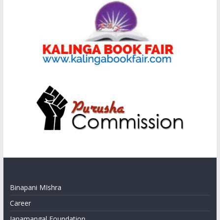
Binapani MIshra
Career
Janamangal Foundation