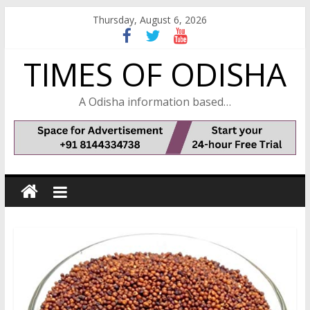
Skip
Thursday, August 6, 2026
to
content
TIMES OF ODISHA
A Odisha information based…