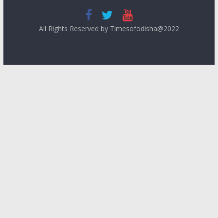
All Rights Reserved by Timesofodisha@2022