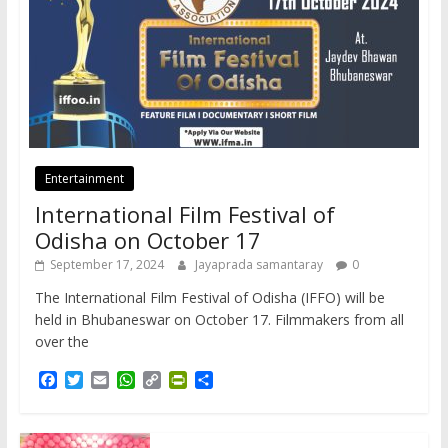
Entertainment
International Film Festival of
Odisha on October 17
September 17, 2024
Jayaprada samantaray
0
The International Film Festival of Odisha (IFFO) will be
held in Bhubaneswar on October 17. Filmmakers from all
over the
F
T
E
W
C
P
S
a
w
m
h
o
r
h
c
i
a
a
p
i
a
e
t
i
t
y
n
r