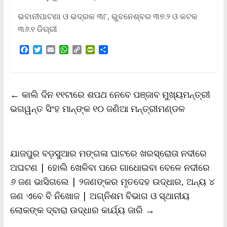
ଭବାନୀପାଟଣା ଓ ଭଦ୍ରକ ୩୮, ଭୁବନେଶ୍ବର ୩୭.୨ ଓ କଟକ
୩୬.୧ ଡିଗ୍ରୀ
F
T
E
W
C
P
S
a
w
m
h
o
r
h
c
i
a
a
p
i
a
e
t
i
t
y
n
r
b
t
l
s
L
t
e
←
କାଲି ଦିନ ୧୧ଟାରେ ଶପଥ ନେବେ ପଞ୍ଜାବ ମୁଖ୍ୟମନ୍ତ୍ରୀ
o
e
A
i
F
o
r
p
n
r
ଭଗୱନ୍ତ ସିଂହ ମାନ୍‌ଙ୍କ ୧୦ ଜଣିଆ ମନ୍ତ୍ରୀମଣ୍ଡଳ
k
p
k
i
e
n
d
l
ଯାଜପୁର ବଡ଼ସୁଆର ମଙ୍ଗଳା ଘାଟରେ ଖରସ୍ରୋତା ନଦୀରେ
y
ଅଘଟଣ | ହୋଲି ଖେଳିବା ପରେ ଗାଧୋଇବା ବେଳେ ନଦୀରେ
୬ ଜଣ ଭାସିଗଲେ | ୨ଜଣଙ୍କର ମୃତଦେହ ଉଦ୍ଧାର, ଅନ୍ୟ ୪
ଜଣ ଏବେ ବି ନିଖୋଜ | ଅଗ୍ନିଶମ ବିଭାଗ ଓ ସ୍ଥାନୀୟ
ଲୋକଙ୍କ ଦ୍ବାରା ଉଦ୍ଧାର କାର୍ଯ୍ୟ ଜାରି
→