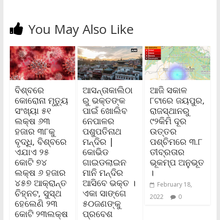
You May Also Like
ବିଶ୍ବରେ
ଆସନ୍ତାକାଲିଠା
ଆଜି ସକାଳ
କୋରୋନା ମୃତ୍ୟୁ
ରୁ ଭକ୍ତଙ୍କ
୮ଟାରେ ଜୟପୁର,
ସଂଖ୍ୟା ୫୧
ପାଇଁ ଖୋଲିବ
ରାଜସ୍ଥାନରୁ
ଲକ୍ଷ ୬୩
ନେପାଳର
୯୨କିମି ଦୂର
ହଜାର ୩୮କୁ
ପଶୁପତିନାଥ
ଉତ୍ତର
ବୃଦ୍ଧି, ବିଶ୍ବରେ
ମନ୍ଦିର |
ପଶ୍ଚିମରେ ୩.୮
ଏଯାଏ ୨୫
କୋଭିଡ
ତୀବ୍ରତାର
କୋଟି ୭୪
ଗାଇଡଲାଇନ
ଭୂକମ୍ପ ଅନୁଭୂତ
ଲକ୍ଷ ୬ ହଜାର
ମାନି ମନ୍ଦିର
।
୪୫୭ ଆକ୍ରାନ୍ତ
ଆସିବେ ଭକ୍ତ ।
February 18,
ଚିହ୍ନଟ, ସୁସ୍ଥ
ଏକା ସାଙ୍ଗେ
2022
0
ହେଲେଣି ୨୩
୫୦ଜଣଙ୍କୁ
କୋଟି ୨୩ଲକ୍ଷ
ପ୍ରବେଶ