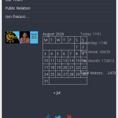
Public Relation
ଆମ ବିଷୟରେ ...
August 2026
Today: 1191
M
T
W
T
F
S
S
Yesterday: 1748
1
2
This Week: 43639
3
4
5
6
7
8
9
10
11
12
13
14
15
16
This Month: 172813
17
18
19
20
21
22
23
Total Visitors:
2473
24
25
26
27
28
29
30
31
« Jul