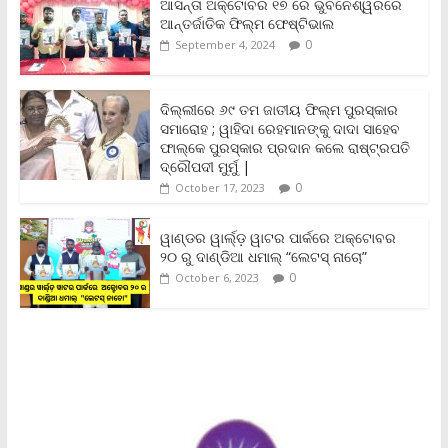
b
t
l
s
L
t
e
ଆସନ୍ତା ଅକ୍ଟୋବର ୧୭ ରେ ଭୁବନେଶ୍ୱରରେ
o
e
A
i
F
ଆନ୍ତର୍ଜାତିକ ଫିଲ୍ମ ଫେଷ୍ଟିଭାଲ
o
r
p
n
r
0
September 4, 2024
k
p
k
i
e
n
ଦିଲ୍ଲୀରେ ୬୯ ତମ ଜାତୀୟ ଫିଲ୍ମ ପୁରସ୍କାର
d
ସମାରୋହ ; ୱାହିଦା ରେହମାନଙ୍କୁ ଦାଦା ସାହେବ
l
y
ଫାଲ୍‌କେ ପୁରସ୍କାର ପ୍ରଦାନ କଲେ ରାଷ୍ଟ୍ରପତି
ଦ୍ରୌପଦୀ ମୁର୍ମୁ |
0
October 17, 2023
ୱାଣ୍ଡର ୱାର୍ଲ୍‌ଡ଼ ୱାଟର ପାର୍କରେ ଅକ୍ଟୋବର
୨୦ ରୁ ଦାଣ୍ଡିଆ ଧମାଲ୍ “ଲେଟସ୍ ନାଚୋ”
0
October 6, 2023