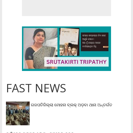
FAST NEWS
ଗଜପତିଜିଲ୍ଲା ମୋହନା ବ୍ଲକ୍‌ ଅଡ଼ବା ଥାନା ଅନ୍ତର୍ଗତ