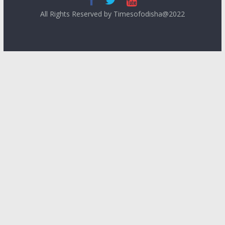
All Rights Reserved by Timesofodisha@2022