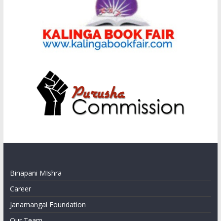
Binapani MIshra
Career
Janamangal Foundation
Our Team