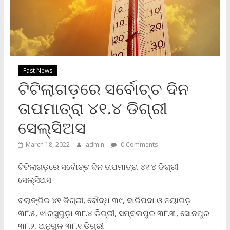
Fast News
ଟିଟିଲାଗଡ଼ରେ ସର୍ବୋଚ୍ଚ ଦିନ
ତାପମାତ୍ରା ୪୧.୪ ଡିଗ୍ରୀ
ସେଲ୍‌ସିଅସ
March 18, 2022
admin
0 Comments
ଟିଟିଲାଗଡ଼ରେ ସର୍ବୋଚ୍ଚ ଦିନ ତାପମାତ୍ରା ୪୧.୪ ଡିଗ୍ରୀ
ସେଲ୍‌ସିଅସ
ବଲାଙ୍ଗିର ୪୧ ଡିଗ୍ରୀ, ବୌଦ୍ଧ ୩୯, ବାରିପଦା ଓ ନୟାଗଡ଼
୩୮.୫, ଝାରସୁଗୁଡ଼ା ୩୮.୪ ଡିଗ୍ରୀ, ସମ୍ବଲପୁର ୩୮.୩, ସୋନପୁର
୩୮.୨, ଅନୁଗୁଳ ୩୮.୧ ଡିଗ୍ରୀ