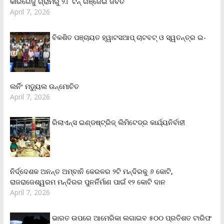
କାରିଗେଜୁ ଗ୍ରାମରୁ ୨.୮ ଟନ୍ ଗଞ୍ଜେଇ ଜବତ
April 7, 2026
ବିକଶିତ ପଞ୍ଚାୟତ ହ୍ୱାଟସଆପ୍ ଚାଟବଟ୍ ଓ ସ୍ୱତନ୍ତ୍ର ଇ-
ଲର୍ନିଂ ମଡ୍ୟୁଲ ଉନ୍ମୋଚିତ
April 7, 2026
ରିଲାଏନ୍‌ସ ଇଣ୍ଡଷ୍ଟ୍ରିଜ୍ ଲିମିଟେଡ୍‌ର କାର୍ଯ୍ୟନିର୍ବାହୀ
ନିର୍ଦ୍ଦେଶକ ଅନନ୍ତ ଅମ୍ବାନି କେରଳର ୨ଟି ମନ୍ଦିରକୁ ୬ କୋଟି,
ରାଜରାଜେଶ୍ୱରମ ମନ୍ଦିରର ପୁନର୍ନିର୍ମାଣ ପାଇଁ ୧୨ କୋଟି ଦାନ
April 7, 2026
ଭାରତ ଉପରେ ଆମେରିକା ଲଗାଇବ ୫୦୦ ପ୍ରତିଶତ ଟାରିଫ